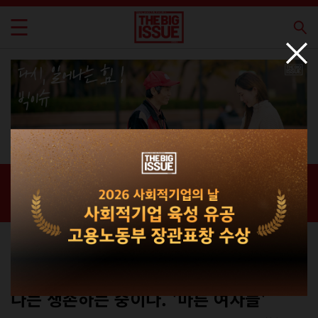
신간 · 과월호
홈 / 매거진 /
신간 · 과월호
컬쳐
No.258
나는 생존하는 중이다. '마른 여자들'