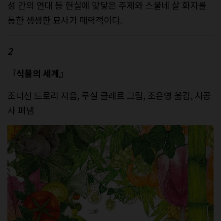
성 간의 연대 등 현실에 맞닿은 주제와 스물네 살 화자를
통한 생생한 묘사가 매력적이다.
2
『식물의 세계』
조너선 드로리 지음, 루실 클레르 그림, 조은영 옮김, 시공
사 펴냄