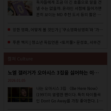
독자들에게 조금 더 긴 호흡으로 말을 건
넬 수는 없을까. 온라인 서점에 들어가면
흔히 보이는 MD 추천 도서 등의 짧은 문
구로 독자들에게 말을 건네던 교보문고
MD들의 고민 끝에 세상 밖으로 나온 종
망한 영화, 어떻게 볼 것인가 | ‘쿠소영화상영회’와 ‘가자미’의 이야기
이 잡지 어떤(otton). 지난해 12월...
푸른 백지 | 청소년 독립언론 <토끼풀> 문성호, 서부건
컬쳐 Culture
노엘 갤러거가 오아시스 3집을 싫어하는 이유 | DEFINITELY MAYBE, AGAIN
2026.01.05
나는 오아시스 3집 〈Be Here Now〉
(1997)의 열렬한 팬이다. 특히 타이틀곡
인 Dont Go Away를 가장 좋아한다. 15
년 전 처음 접한 후 공식 음원과 각종 라