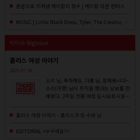
이브·데모·부틀렉을 합쳐 3만 번 이상은
혼문으로 지켜낸 케이팝의 정수 | 케이팝 데몬 헌터스
듣지 않았나 싶다. 이토록...
MUSIC | Little Black Dress, Tyler, The Creator, Essie Jain
빅이슈 Bigissue
홈리스 여성 이야기
2025.07.30
소리 님, 축하해요, 다홍 님, 잘해봅시다~
소리(가명) 님이 취직을 했다는 낭보를 전
해왔다. 2주일 전쯤 여성 일시보호시설에
서 할 수 있는 공공일자리 참여를 종료하
고, 저 오늘이 마지막이에요, 이렇게 인사
홈리스 여성 이야기 - 홈리스가 된 수레 님
를 하고 가셨던...
EDITORIAL <누구세요?>