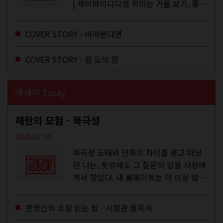
| 제이와이디디엠 취미는 거울 보기, 좋아
하는 건 광합성, 추구미는 태닝 키티. 우
주와...
COVER STORY - 바라본다면
COVER STORY - 원 오브 원
에세이 Essay
해란의 모험 - 북극성
2025.07.30
북극성 도태와 만족의 차이를 묻고 떠났
던 나는, 뜻밖에도 그 질문의 답을 사람에
게서 찾았다. 내 룸메이트는 더 이상 많은
작업을 하지는 않았지만,...
한영인의 소설 읽는 밤 - 시험관 필독서