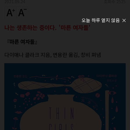
2021.09.24
조회수 2525
오늘 하루 열지 않음
나는 생존하는 중이다. '마른 여자들'
『마른 여자들』
다이애나 클라크 지음, 변용란 옮김, 창비 펴냄