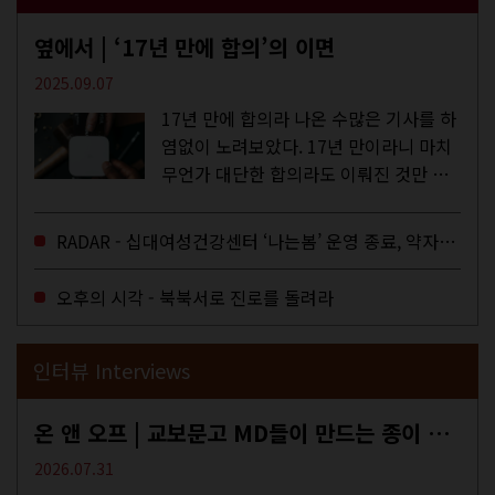
옆에서 | ‘17년 만에 합의’의 이면
2025.09.07
17년 만에 합의라 나온 수많은 기사를 하
염없이 노려보았다. 17년 만이라니 마치
무언가 대단한 합의라도 이뤄진 것만 같
다. 과연 그럴까? 이는 내년도 최저임금
을 결정하는 심의기구인 최저임금위원회
RADAR - 십대여성건강센터 ‘나는봄’ 운영 종료, 약자로부터 멀어지는 도시
에 대한 소식을 전하는 기사였는데,...
오후의 시각 - 북북서로 진로를 돌려라
인터뷰 Interviews
온 앤 오프 | 교보문고 MD들이 만드는 종이 잡지 <어떤>
2026.07.31