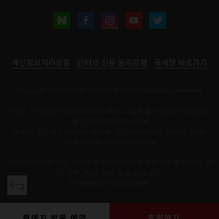
개인정보처리방침
인터넷 신문 윤리강령
국세청 바로가기
Copyright © 2024 THE BIGISSUE KOREA All rights reserved.
단체명: 사단법인 빅이슈코리아 | 주소: 서울특별시 성동구 뚝섬로1나
길 5, 헤이그라운드 G306
대표자: 김수열 | 사업자등록번호: 107-82-16100 | Tel: 02. 2069.
1125 | Email:
info@bigissue.kr
빅이슈코리아의 모든 컨텐츠와 기사는 저작권법의 보호를 받은바, 무
단 전재, 복사, 배포 등을 금합니다.
Powered by
PUBLISHsoft.
판매지 방문 예약
후원하기