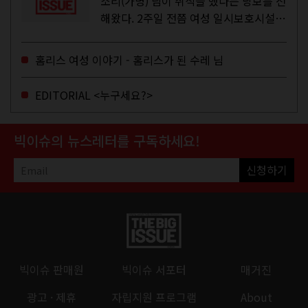
소리(가명) 님이 취직을 했다는 낭보를 전
해왔다. 2주일 전쯤 여성 일시보호시설에
서 할 수 있는 공공일자리 참여를 종료하
고, 저 오늘이 마지막이에요, 이렇게 인사
홈리스 여성 이야기 - 홈리스가 된 수레 님
를 하고 가셨던...
EDITORIAL <누구세요?>
빅이슈의 뉴스레터를 구독하세요!
신청하기
빅이슈 판매원
빅이슈 서포터
매거진
광고 · 제휴
자립지원 프로그램
About