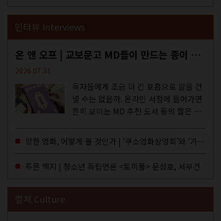
인터뷰 Interviews
온 앤 오프 | 교보문고 MD들이 만드는 종이 잡지 <어떤>
2026.07.31
독자들에게 조금 더 긴 호흡으로 말을 건
넬 수는 없을까. 온라인 서점에 들어가면
흔히 보이는 MD 추천 도서 등의 짧은 문
구로 독자들에게 말을 건네던 교보문고
MD들의 고민 끝에 세상 밖으로 나온 종
망한 영화, 어떻게 볼 것인가 | ‘쿠소영화상영회’와 ‘가자미’의 이야기
이 잡지 어떤(otton). 지난해 12월...
푸른 백지 | 청소년 독립언론 <토끼풀> 문성호, 서부건
컬쳐 Culture