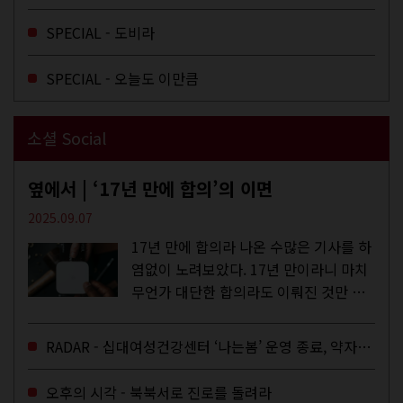
간 지켜보다 보면 그들의 일상이 내 일상
에 스며드는 경험을 하기도 한다. 좀처럼
SPECIAL - 도비라
듣지 않던 장르의 노래를...
SPECIAL - 오늘도 이만큼
소셜 Social
옆에서 | ‘17년 만에 합의’의 이면
2025.09.07
17년 만에 합의라 나온 수많은 기사를 하
염없이 노려보았다. 17년 만이라니 마치
무언가 대단한 합의라도 이뤄진 것만 같
다. 과연 그럴까? 이는 내년도 최저임금
을 결정하는 심의기구인 최저임금위원회
RADAR - 십대여성건강센터 ‘나는봄’ 운영 종료, 약자로부터 멀어지는 도시
에 대한 소식을 전하는 기사였는데,...
오후의 시각 - 북북서로 진로를 돌려라