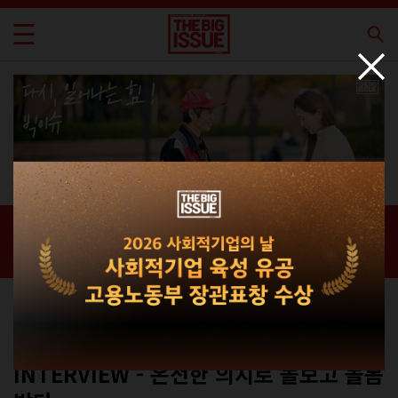
신간 · 과월호
홈 / 매거진 /
신간 · 과월호
인터뷰
No.336호(표지B,C)
INTERVIEW - 온전한 의지로 돌보고 돌봄