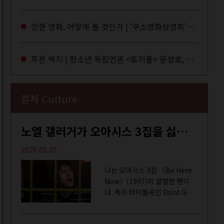
독자들에게 말을 건네던 교보문
고 MD들의 고민 끝에 세상 밖으
망한 영화, 어떻게 볼 것인가 | ‘쿠소영화상영회’와 ‘가자미’의 이야기
로 나온 종이 잡지 어떤(otton).
지난해 12월...
푸른 백지 | 청소년 독립언론 <토끼풀> 문성호, 서부건
컬쳐 Culture
노엘 갤러거가 오아시스 3집을 싫어하는 이유 | DEFINITELY MAYBE, AGAIN
2026.01.05
나는 오아시스 3집 〈Be Here
Now〉(1997)의 열렬한 팬이
다. 특히 타이틀곡인 Dont Go
Away를 가장 좋아한다. 15년 전
처음 접한 후 공식 음원과 각종