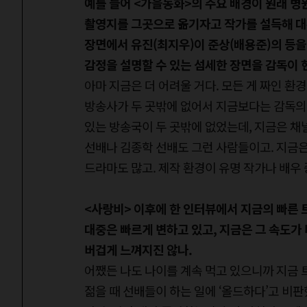
예를 들어 <가을동화>의 주요 배경이 원래 
촬영지를 그곳으로 옮기자고 작가를 설득해 대
장면에서 유진(최지우)이 준상(배용준)의 등을
감정을 설명할 수 있는 섬세한 장면을 감독이 
아마 지금은 더 어려울 거다. 모든 게 짜인 환
방송사가 두 곳밖에 없어서 지금보다는 감독의 
있는 방송국이 두 곳밖에 없었는데, 지금은 채널
선배나 김종학 선배도 그런 사람들이고. 지금은
드라마도 많고. 제작 환경이 유명 작가나 배우 
<사랑비> 이후에 한 인터뷰에서 지금의 빠른
대중은 빠르게 변하고 있고, 지금은 그 속도가
버겁게 느껴지진 않나.
어쨌든 나도 나이를 계속 먹고 있으니까 지금 
젊을 때 선배들이 하는 일에 ‘올드하다’고 비판