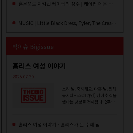
라이브·데모·부틀렉을 합쳐 3만
혼문으로 지켜낸 케이팝의 정수 | 케이팝 데몬 헌터스
번 이상은 듣지 않았나 싶다. 이
토록...
MUSIC | Little Black Dress, Tyler, The Creator, Essie Jain
빅이슈 Bigissue
홈리스 여성 이야기
2025.07.30
소리 님, 축하해요, 다홍 님, 잘해
봅시다~ 소리(가명) 님이 취직을
했다는 낭보를 전해왔다. 2주일
전쯤 여성 일시보호시설에서 할
수 있는 공공일자리 참여를 종료
하고, 저 오늘이 마지막이에요,
홈리스 여성 이야기 - 홈리스가 된 수레 님
이렇게 인사를 하고 가셨던...