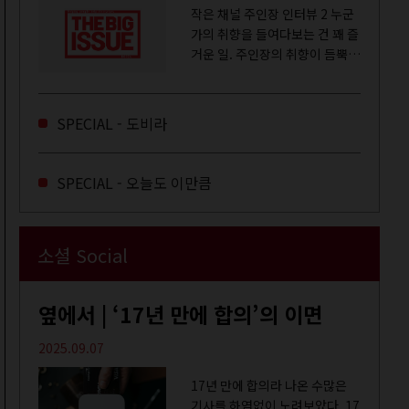
작은 채널 주인장 인터뷰 2 누군
가의 취향을 들여다보는 건 꽤 즐
거운 일. 주인장의 취향이 듬뿍
느껴지는 영상을 오랜 시간 지켜
보다 보면 그들의 일상이 내 일상
에 스며드는 경험을 하기도 한다.
SPECIAL - 도비라
좀처럼 듣지 않던 장르의 노래
를...
SPECIAL - 오늘도 이만큼
소셜 Social
옆에서 | ‘17년 만에 합의’의 이면
2025.09.07
17년 만에 합의라 나온 수많은
기사를 하염없이 노려보았다. 17