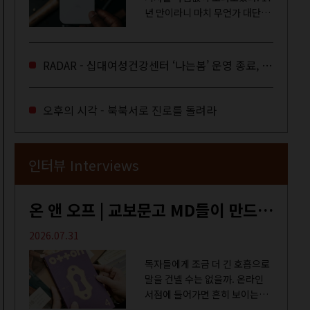
년 만이라니 마치 무언가 대단한
합의라도 이뤄진 것만 같다. 과연
그럴까? 이는 내년도 최저임금을
결정하는 심의기구인 최저임금
RADAR - 십대여성건강센터 ‘나는봄’ 운영 종료, 약자로부터 멀어지는 도시
위원회에 대한 소식을 전하는 기
사였는데,...
오후의 시각 - 북북서로 진로를 돌려라
인터뷰 Interviews
온 앤 오프 | 교보문고 MD들이 만드는 종이 잡지 <어떤>
2026.07.31
독자들에게 조금 더 긴 호흡으로
말을 건넬 수는 없을까. 온라인
서점에 들어가면 흔히 보이는
MD 추천 도서 등의 짧은 문구로