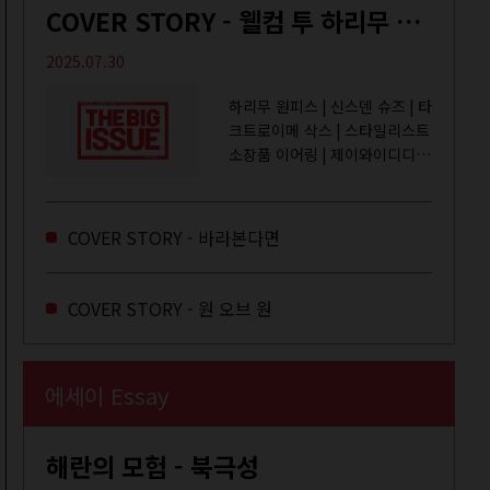
COVER STORY - 웰컴 투 하리무 월드
2025.07.30
하리무 원피스 | 신스덴 슈즈 | 타
크트로이메 삭스 | 스타일리스트
소장품 이어링 | 제이와이디디엠
취미는 거울 보기, 좋아하는 건
광합성, 추구미는 태닝 키티. 우
주와...
COVER STORY - 바라본다면
COVER STORY - 원 오브 원
에세이 Essay
해란의 모험 - 북극성