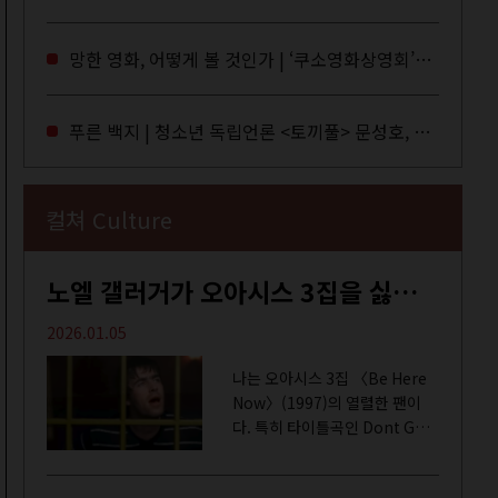
독자들에게 말을 건네던 교보문
고 MD들의 고민 끝에 세상 밖으
망한 영화, 어떻게 볼 것인가 | ‘쿠소영화상영회’와 ‘가자미’의 이야기
로 나온 종이 잡지 어떤(otton).
지난해 12월...
푸른 백지 | 청소년 독립언론 <토끼풀> 문성호, 서부건
컬쳐 Culture
노엘 갤러거가 오아시스 3집을 싫어하는 이유 | DEFINITELY MAYBE, AGAIN
2026.01.05
나는 오아시스 3집 〈Be Here
Now〉(1997)의 열렬한 팬이
다. 특히 타이틀곡인 Dont Go
Away를 가장 좋아한다. 15년 전
처음 접한 후 공식 음원과 각종