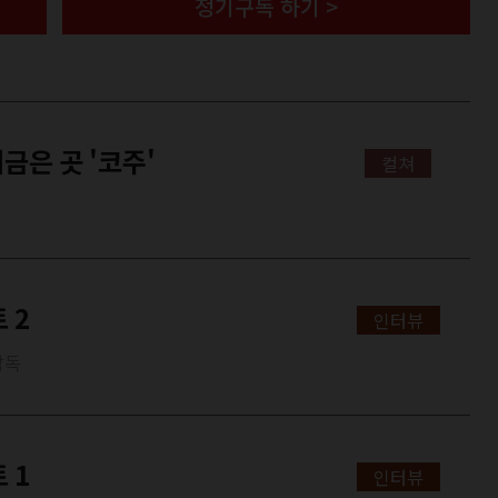
정기구독 하기 >
금은 곳 '코주'
컬쳐
 2
인터뷰
감독
 1
인터뷰