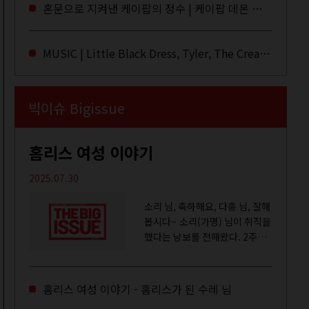
라이브·데모·부틀렉을 합쳐 3만
혼문으로 지켜낸 케이팝의 정수 | 케이팝 데몬 헌터스
번 이상은 듣지 않았나 싶다. 이
토록...
MUSIC | Little Black Dress, Tyler, The Creator, Essie Jain
빅이슈 Bigissue
홈리스 여성 이야기
2025.07.30
소리 님, 축하해요, 다홍 님, 잘해
봅시다~ 소리(가명) 님이 취직을
했다는 낭보를 전해왔다. 2주일
전쯤 여성 일시보호시설에서 할
수 있는 공공일자리 참여를 종료
하고, 저 오늘이 마지막이에요,
홈리스 여성 이야기 - 홈리스가 된 수레 님
이렇게 인사를 하고 가셨던...