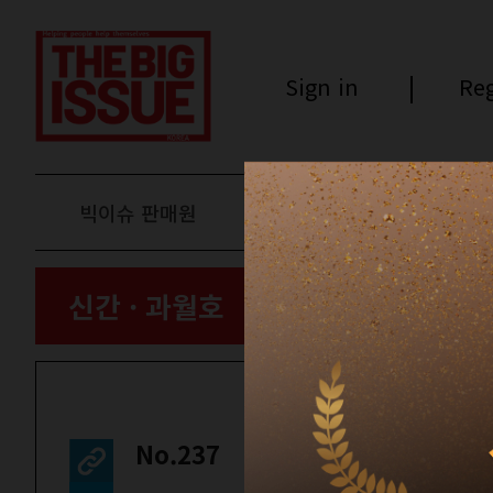
Sign in
Reg
빅이슈 판매원
후원하기
신간 · 과월호
No.237
컬쳐