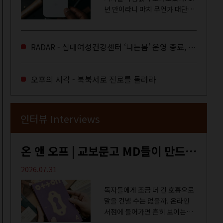
년 만이라니 마치 무언가 대단한
합의라도 이뤄진 것만 같다. 과연
그럴까? 이는 내년도 최저임금을
결정하는 심의기구인 최저임금
RADAR - 십대여성건강센터 ‘나는봄’ 운영 종료, 약자로부터 멀어지는 도시
위원회에 대한 소식을 전하는 기
사였는데,...
오후의 시각 - 북북서로 진로를 돌려라
인터뷰 Interviews
온 앤 오프 | 교보문고 MD들이 만드는 종이 잡지 <어떤>
2026.07.31
독자들에게 조금 더 긴 호흡으로
말을 건넬 수는 없을까. 온라인
서점에 들어가면 흔히 보이는
MD 추천 도서 등의 짧은 문구로