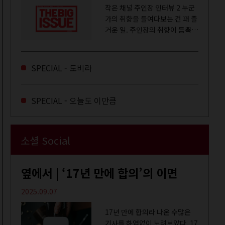
작은 채널 주인장 인터뷰 2 누군
가의 취향을 들여다보는 건 꽤 즐
거운 일. 주인장의 취향이 듬뿍
느껴지는 영상을 오랜 시간 지켜
보다 보면 그들의 일상이 내 일상
에 스며드는 경험을 하기도 한다.
SPECIAL - 도비라
좀처럼 듣지 않던 장르의 노래
를...
SPECIAL - 오늘도 이만큼
소셜 Social
옆에서 | ‘17년 만에 합의’의 이면
2025.09.07
17년 만에 합의라 나온 수많은
기사를 하염없이 노려보았다. 17