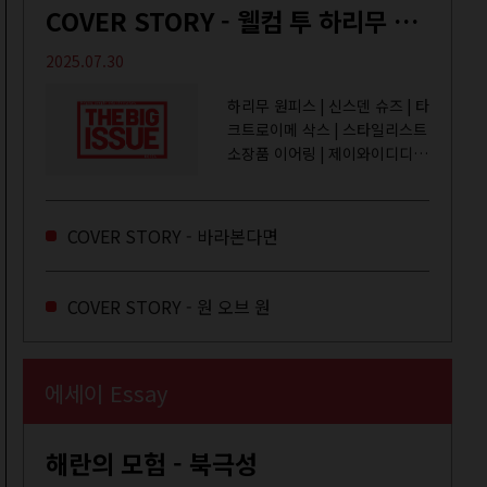
COVER STORY - 웰컴 투 하리무 월드
2025.07.30
하리무 원피스 | 신스덴 슈즈 | 타
크트로이메 삭스 | 스타일리스트
소장품 이어링 | 제이와이디디엠
취미는 거울 보기, 좋아하는 건
광합성, 추구미는 태닝 키티. 우
주와...
COVER STORY - 바라본다면
COVER STORY - 원 오브 원
에세이 Essay
해란의 모험 - 북극성