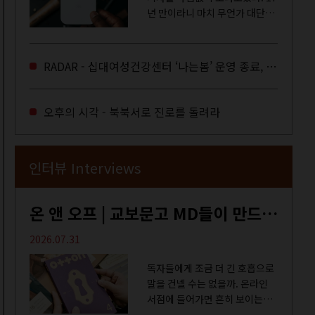
년 만이라니 마치 무언가 대단한
합의라도 이뤄진 것만 같다. 과연
그럴까? 이는 내년도 최저임금을
결정하는 심의기구인 최저임금
RADAR - 십대여성건강센터 ‘나는봄’ 운영 종료, 약자로부터 멀어지는 도시
위원회에 대한 소식을 전하는 기
사였는데,...
오후의 시각 - 북북서로 진로를 돌려라
인터뷰 Interviews
온 앤 오프 | 교보문고 MD들이 만드는 종이 잡지 <어떤>
2026.07.31
독자들에게 조금 더 긴 호흡으로
말을 건넬 수는 없을까. 온라인
서점에 들어가면 흔히 보이는
MD 추천 도서 등의 짧은 문구로