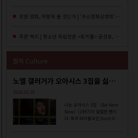
독자들에게 말을 건네던 교보문
고 MD들의 고민 끝에 세상 밖으
망한 영화, 어떻게 볼 것인가 | ‘쿠소영화상영회’와 ‘가자미’의 이야기
로 나온 종이 잡지 어떤(otton).
지난해 12월...
푸른 백지 | 청소년 독립언론 <토끼풀> 문성호, 서부건
컬쳐 Culture
노엘 갤러거가 오아시스 3집을 싫어하는 이유 | DEFINITELY MAYBE, AGAIN
2026.01.05
나는 오아시스 3집 〈Be Here
Now〉(1997)의 열렬한 팬이
다. 특히 타이틀곡인 Dont Go
Away를 가장 좋아한다. 15년 전
처음 접한 후 공식 음원과 각종