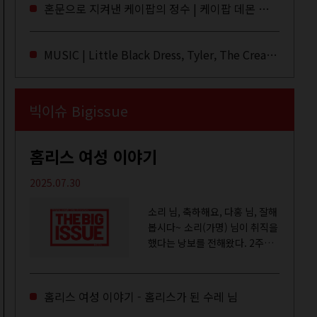
라이브·데모·부틀렉을 합쳐 3만
혼문으로 지켜낸 케이팝의 정수 | 케이팝 데몬 헌터스
번 이상은 듣지 않았나 싶다. 이
토록...
MUSIC | Little Black Dress, Tyler, The Creator, Essie Jain
빅이슈 Bigissue
홈리스 여성 이야기
2025.07.30
소리 님, 축하해요, 다홍 님, 잘해
봅시다~ 소리(가명) 님이 취직을
했다는 낭보를 전해왔다. 2주일
전쯤 여성 일시보호시설에서 할
수 있는 공공일자리 참여를 종료
하고, 저 오늘이 마지막이에요,
홈리스 여성 이야기 - 홈리스가 된 수레 님
이렇게 인사를 하고 가셨던...