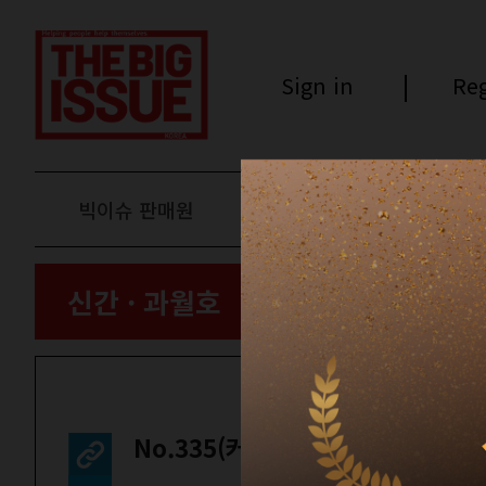
Sign in
Reg
빅이슈 판매원
후원하기
신간 · 과월호
No.335(커버 B)
빅판의 이모저모