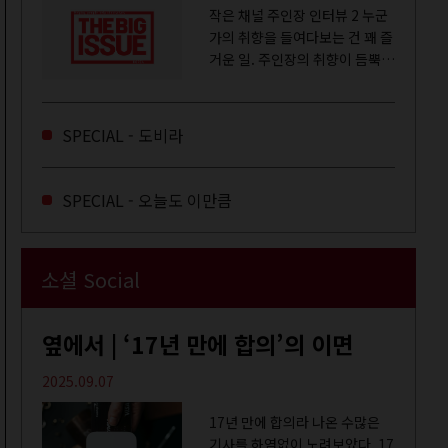
작은 채널 주인장 인터뷰 2 누군
가의 취향을 들여다보는 건 꽤 즐
거운 일. 주인장의 취향이 듬뿍
느껴지는 영상을 오랜 시간 지켜
보다 보면 그들의 일상이 내 일상
에 스며드는 경험을 하기도 한다.
SPECIAL - 도비라
좀처럼 듣지 않던 장르의 노래
를...
SPECIAL - 오늘도 이만큼
소셜 Social
옆에서 | ‘17년 만에 합의’의 이면
2025.09.07
17년 만에 합의라 나온 수많은
기사를 하염없이 노려보았다. 17