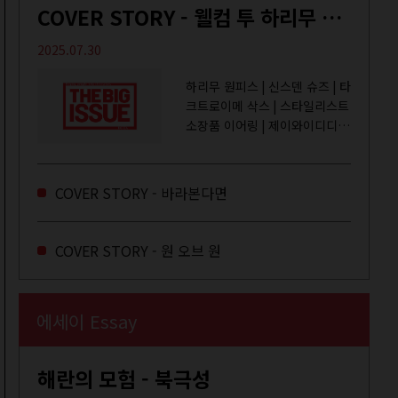
COVER STORY - 웰컴 투 하리무 월드
2025.07.30
하리무 원피스 | 신스덴 슈즈 | 타
크트로이메 삭스 | 스타일리스트
소장품 이어링 | 제이와이디디엠
취미는 거울 보기, 좋아하는 건
광합성, 추구미는 태닝 키티. 우
주와...
COVER STORY - 바라본다면
COVER STORY - 원 오브 원
에세이 Essay
해란의 모험 - 북극성