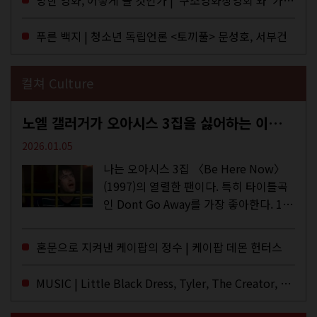
망한 영화, 어떻게 볼 것인가 | ‘쿠소영화상영회’와 ‘가자미’의 이야기
이 잡지 어떤(otton). 지난해 12월...
푸른 백지 | 청소년 독립언론 <토끼풀> 문성호, 서부건
컬쳐 Culture
노엘 갤러거가 오아시스 3집을 싫어하는 이유 | DEFINITELY MAYBE, AGAIN
2026.01.05
나는 오아시스 3집 〈Be Here Now〉
(1997)의 열렬한 팬이다. 특히 타이틀곡
인 Dont Go Away를 가장 좋아한다. 15
년 전 처음 접한 후 공식 음원과 각종 라
이브·데모·부틀렉을 합쳐 3만 번 이상은
혼문으로 지켜낸 케이팝의 정수 | 케이팝 데몬 헌터스
듣지 않았나 싶다. 이토록...
MUSIC | Little Black Dress, Tyler, The Creator, Essie Jain