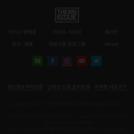
빅이슈 판매원
빅이슈 서포터
매거진
광고 · 제휴
자립지원 프로그램
About
개인정보처리방침
인터넷 신문 윤리강령
국세청 바로가기
Copyright © 2024 THE BIGISSUE KOREA All rights reserved.
단체명: 사단법인 빅이슈코리아 | 주소: 서울특별시 성동구 뚝섬로1나
길 5, 헤이그라운드 G306
대표자: 김수열 | 사업자등록번호: 107-82-16100 | Tel: 02. 2069.