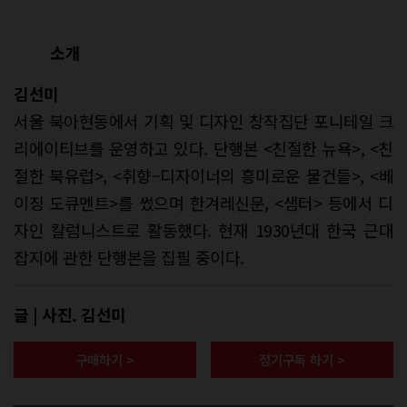
소개
김선미
서울 북아현동에서 기획 및 디자인 창작집단 포니테일 크
리에이티브를 운영하고 있다. 단행본 <친절한 뉴욕>, <친
절한 북유럽>, <취향–디자이너의 흥미로운 물건들>, <베
이징 도큐멘트>를 썼으며 한겨레신문, <샘터> 등에서 디
자인 칼럼니스트로 활동했다. 현재 1930년대 한국 근대
잡지에 관한 단행본을 집필 중이다.
글 | 사진. 김선미
구매하기 >
정기구독 하기 >