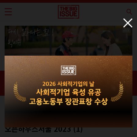
신간 · 과월호
홈 / 매거진 /
신간 · 과월호
에세이
No.311
오픈하우스서울 2023 (1)