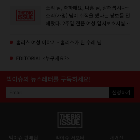
소리 님, 축하해요, 다홍 님, 잘해봅시다~
소리(가명) 님이 취직을 했다는 낭보를 전
해왔다. 2주일 전쯤 여성 일시보호시설에
서 할 수 있는 공공일자리 참여를 종료하
고, 저 오늘이 마지막이에요, 이렇게 인사
홈리스 여성 이야기 - 홈리스가 된 수레 님
를 하고 가셨던...
EDITORIAL <누구세요?>
빅이슈의 뉴스레터를 구독하세요!
신청하기
빅이슈 판매원
빅이슈 서포터
매거진