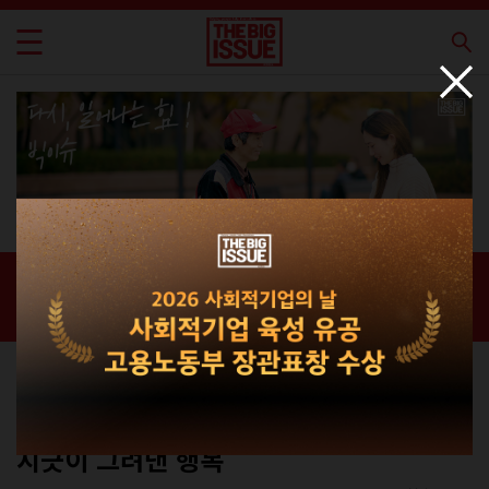
신간 · 과월호
홈 / 매거진 /
신간 · 과월호
커버스토리
No.267
지긋이 그려낸 행복