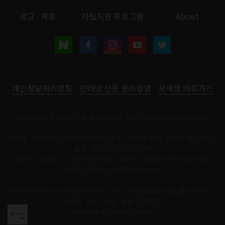
광고 · 제휴
자립지원 프로그램
About
개인정보처리방침
인터넷 신문 윤리강령
국세청 바로가기
Copyright © 2024 THE BIGISSUE KOREA All rights reserved.
단체명: 사단법인 빅이슈코리아 | 주소: 서울특별시 성동구 뚝섬로1나
길 5, 헤이그라운드 G306
대표자: 김수열 | 사업자등록번호: 107-82-16100 | Tel: 02. 2069.
1125 | Email:
info@bigissue.kr
빅이슈코리아의 모든 컨텐츠와 기사는 저작권법의 보호를 받은바, 무
단 전재, 복사, 배포 등을 금합니다.
Powered by
PUBLISHsoft.