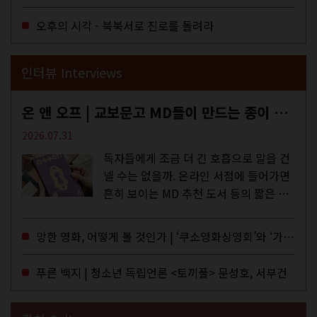
오후의 시각 - 북북서로 진로를 돌려라
인터뷰 Interviews
온 앤 오프 | 교보문고 MD들이 만드는 종이 잡지 <어떤>
2026.07.31
독자들에게 조금 더 긴 호흡으로 말을 건
넬 수는 없을까. 온라인 서점에 들어가면
흔히 보이는 MD 추천 도서 등의 짧은 문
구로 독자들에게 말을 건네던 교보문고
MD들의 고민 끝에 세상 밖으로 나온 종
망한 영화, 어떻게 볼 것인가 | ‘쿠소영화상영회’와 ‘가자미’의 이야기
이 잡지 어떤(otton). 지난해 12월...
푸른 백지 | 청소년 독립언론 <토끼풀> 문성호, 서부건