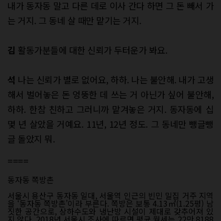
내가 동자동 말고 다른 데로 이사 간다 하면 그 돈 빼서 가
는 거지. 그 동네 살 때만 맡기는 거지.
김
활동가분들에 대한 신뢰가 두터운가 봐요.
석
나는 신뢰가 별로 없어요, 하하. 나는 불안해. 내가 고생
해서 벌어놓은 돈 엉뚱한 데 쓰는 거 아닌가 싶어 불안해,
하하. 한참 친하고 그러니까 맡겨놓은 거지. 동자동에 십
몇 년 살았을 거예요. 11년, 12년 정도. 그 동네만 뺑글뺑
글 돌았지 뭐.
====
동자동 쪽방촌
서울시 용산구 동자동 일대, 서울역 인근의 빈민 밀집 거주 지역
을 ‘동자동 쪽방촌’이라 부른다. 쪽방은 보통 4.13㎡(1.25평) 남
짓한 공간으로, 상하수도와 냉난방 시설이 제대로 갖추어져 있
지 않다. 2018년 서울시 조사에 따르면 평균 월세는 22만 8188