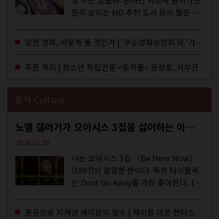
흔히 보이는 MD 추천 도서 등의 짧은 문
구로 독자들에게 말을 건네던 교보문고
MD들의 고민 끝에 세상 밖으로 나온 종
망한 영화, 어떻게 볼 것인가 | ‘쿠소영화상영회’와 ‘가자미’의 이야기
이 잡지 어떤(otton). 지난해 12월...
푸른 백지 | 청소년 독립언론 <토끼풀> 문성호, 서부건
컬쳐 Culture
노엘 갤러거가 오아시스 3집을 싫어하는 이유 | DEFINITELY MAYBE, AGAIN
2026.01.05
나는 오아시스 3집 〈Be Here Now〉
(1997)의 열렬한 팬이다. 특히 타이틀곡
인 Dont Go Away를 가장 좋아한다. 15
년 전 처음 접한 후 공식 음원과 각종 라
이브·데모·부틀렉을 합쳐 3만 번 이상은
혼문으로 지켜낸 케이팝의 정수 | 케이팝 데몬 헌터스