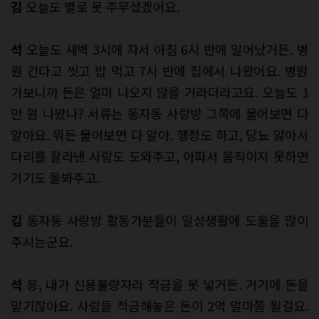
김
오늘도 별로 못 주무셨겠어요.
석
오늘도 새벽 3시에 자서 아침 6시 반에 일어났거든. 병
원 간다고 씻고 밥 먹고 7시 반에 집에서 나왔어요. 병원
가보니까 돈은 얼마 나오지 않을 거라더라고요. 오늘도 1
만 원 나왔나? 서류는 동자동 사랑방 그쪽에 물어보면 다
알아요. 뭐든 물어보면 다 알아. 행정도 하고, 당뇨 앓아서
다리를 잘라낸 사람도 도와주고, 아파서 움직이지 못하면
거기도 돌봐주고.
김
동자동 사랑방 활동가분들이 일상생활에 도움을 많이
주시는군요.
석
응, 내가 신용불량자라 적금을 못 넣거든. 거기에 돈을
맡기잖아요. 사람들 적금해놓은 돈이 2억 얼마쯤 될걸요.