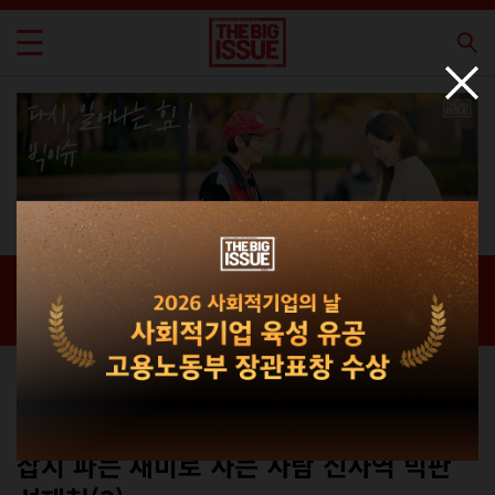
신간 · 과월호
홈 / 매거진 /
신간 · 과월호
빅이슈
No.254
잡지 파는 재미로 사는 사람 신사역 빅판