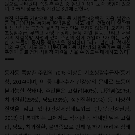
원으로 나타났다. 쪽방촌 주민 중 절반 이상이 노숙 경험이 있으
며, 이들의 평균 노숙 기간은 3년에 달한다.
현장 연구를 기반으로 한 <동자동 사람들>(정택진 지음, 빨간소
금 펴냄)에서는 동자동 쪽방촌을 “낡고 해진 건물이나 열악한
위생 상태 등 공간의 물리적 특성만을 뜻하지 않는다. 오히려 기
초생활수급, 무연고 사망과 장례, 물품 지원 활동, 그리고 서울
시의 저렴쪽방 사업과 같이 주민의 삶에 개입하고자 하는 다양
한 시도들이 동자동 쪽방촌을 정의한다.”라고 말한다. 석재천
님의 구술에서도 드러나듯이 동자동 사랑방의 활동가는 쪽방촌
주민이 의료·경제·사회적 지원을 받을 수 있도록 매개하고 있다.
===
동자동 쪽방촌 주민의 70% 이상은 기초생활수급자(통계
청, 2014)이며, 이 중 대다수가 건강상의 문제로 노동이
불가능한 상태다. 주민들은 고혈압(40%), 관절염(29%),
치과질환(25%), 당뇨(23%), 정신질환(21%) 등 다양한
질병을 앓고 있다.(건강세상네트워크 빈곤층건강권팀,
2012) 이 통계치는 그에게도 적용된다. 석재천 님은 고혈
압, 당뇨, 치과질환, 불면증으로 인해 일하기 어려운 상태