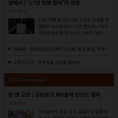
옆에서 | ‘17년 만에 합의’의 이면
2025.09.07
17년 만에 합의라 나온 수많은 기사를 하
염없이 노려보았다. 17년 만이라니 마치
무언가 대단한 합의라도 이뤄진 것만 같
다. 과연 그럴까? 이는 내년도 최저임금
을 결정하는 심의기구인 최저임금위원회
RADAR - 십대여성건강센터 ‘나는봄’ 운영 종료, 약자로부터 멀어지는 도시
에 대한 소식을 전하는 기사였는데,...
오후의 시각 - 북북서로 진로를 돌려라
인터뷰 Interviews
온 앤 오프 | 교보문고 MD들이 만드는 종이 잡지 <어떤>
2026.07.31
독자들에게 조금 더 긴 호흡으로 말을 건
넬 수는 없을까. 온라인 서점에 들어가면