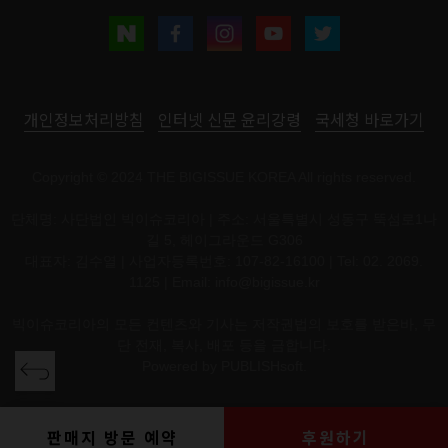
개인정보처리방침
인터넷 신문 윤리강령
국세청 바로가기
Copyright © 2024 THE BIGISSUE KOREA All rights reserved.
단체명: 사단법인 빅이슈코리아 | 주소: 서울특별시 성동구 뚝섬로1나
길 5, 헤이그라운드 G306
대표자: 김수열 | 사업자등록번호: 107-82-16100 | Tel: 02. 2069.
1125 | Email:
info@bigissue.kr
빅이슈코리아의 모든 컨텐츠와 기사는 저작권법의 보호를 받은바, 무
단 전재, 복사, 배포 등을 금합니다.
Powered by
PUBLISHsoft.
판매지 방문 예약
후원하기