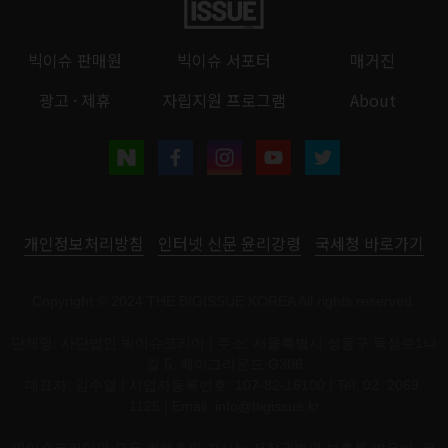
빅이슈 판매원
빅이슈 서포터
매거진
광고 · 제휴
자립지원 프로그램
About
개인정보처리방침
인터넷 신문 윤리강령
국세청 바로가기
Copyright © 2024 THE BIGISSUE KOREA All rights reserved.
단체명: 사단법인 빅이슈코리아 | 주소: 서울특별시 성동구 뚝섬로1나
길 5, 헤이그라운드 G306
대표자: 김수열 | 사업자등록번호: 107-82-16100 | Tel: 02. 2069.
1125 | Email:
info@bigissue.kr
빅이슈코리아의 모든 컨텐츠와 기사는 저작권법의 보호를 받은바, 무