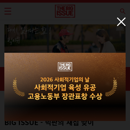
신간 · 과월호
홈 / 매거진 /
신간 · 과월호
빅판의 이모저모
No.335(커버 A)
BIG ISSUE - 빅판의 새집 맞이