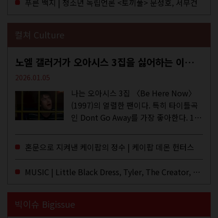
푸른 백지 | 청소년 독립언론 <토끼풀> 문성호, 서부건
컬쳐 Culture
노엘 갤러거가 오아시스 3집을 싫어하는 이유 | DEFINITELY MAYBE, AGAIN
2026.01.05
나는 오아시스 3집 〈Be Here Now〉
(1997)의 열렬한 팬이다. 특히 타이틀곡
인 Dont Go Away를 가장 좋아한다. 15
년 전 처음 접한 후 공식 음원과 각종 라
이브·데모·부틀렉을 합쳐 3만 번 이상은
혼문으로 지켜낸 케이팝의 정수 | 케이팝 데몬 헌터스
듣지 않았나 싶다. 이토록...
MUSIC | Little Black Dress, Tyler, The Creator, Essie Jain
빅이슈 Bigissue