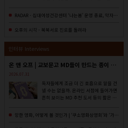
다. 과연 그럴까? 이는 내년도 최저임금
을 결정하는 심의기구인 최저임금위원회
RADAR - 십대여성건강센터 ‘나는봄’ 운영 종료, 약자로부터 멀어지는 도시
에 대한 소식을 전하는 기사였는데,...
오후의 시각 - 북북서로 진로를 돌려라
인터뷰 Interviews
온 앤 오프 | 교보문고 MD들이 만드는 종이 잡지 <어떤>
2026.07.31
독자들에게 조금 더 긴 호흡으로 말을 건
넬 수는 없을까. 온라인 서점에 들어가면
흔히 보이는 MD 추천 도서 등의 짧은 문
구로 독자들에게 말을 건네던 교보문고
MD들의 고민 끝에 세상 밖으로 나온 종
망한 영화, 어떻게 볼 것인가 | ‘쿠소영화상영회’와 ‘가자미’의 이야기
이 잡지 어떤(otton). 지난해 12월...