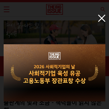
신간 · 과월호
홈 / 매거진 /
신간 · 과월호
스페셜
No.330
출판계의 빛과 소금 - 책덕들이 읽지 않은