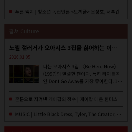
이 잡지 어떤(otton). 지난해 12월...
푸른 백지 | 청소년 독립언론 <토끼풀> 문성호, 서부건
컬쳐 Culture
노엘 갤러거가 오아시스 3집을 싫어하는 이유 | DEFINITELY MAYBE, AGAIN
2026.01.05
나는 오아시스 3집 〈Be Here Now〉
(1997)의 열렬한 팬이다. 특히 타이틀곡
인 Dont Go Away를 가장 좋아한다. 15
년 전 처음 접한 후 공식 음원과 각종 라
이브·데모·부틀렉을 합쳐 3만 번 이상은
혼문으로 지켜낸 케이팝의 정수 | 케이팝 데몬 헌터스
듣지 않았나 싶다. 이토록...
MUSIC | Little Black Dress, Tyler, The Creator, Essie Jain