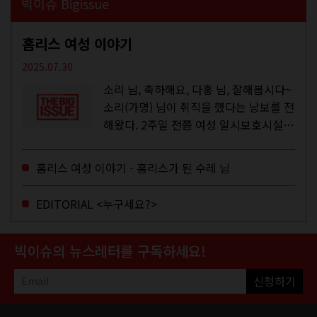
빅이슈 Bigissue
홈리스 여성 이야기
2025.07.30
소리 님, 축하해요, 다홍 님, 잘해봅시다~
소리(가명) 님이 취직을 했다는 낭보를 전
해왔다. 2주일 전쯤 여성 일시보호시설에
서 할 수 있는 공공일자리 참여를 종료하
고, 저 오늘이 마지막이에요, 이렇게 인사
홈리스 여성 이야기 - 홈리스가 된 수레 님
를 하고 가셨던...
EDITORIAL <누구세요?>
빅이슈의 뉴스레터를 구독하세요!
신청하기