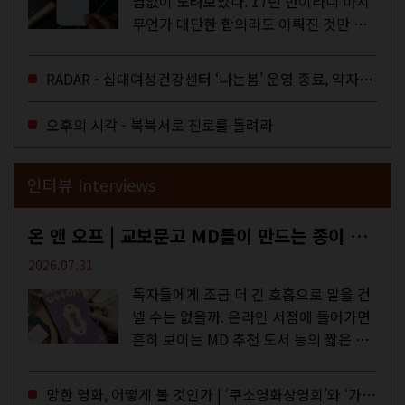
염없이 노려보았다. 17년 만이라니 마치
무언가 대단한 합의라도 이뤄진 것만 같
다. 과연 그럴까? 이는 내년도 최저임금
을 결정하는 심의기구인 최저임금위원회
RADAR - 십대여성건강센터 ‘나는봄’ 운영 종료, 약자로부터 멀어지는 도시
에 대한 소식을 전하는 기사였는데,...
오후의 시각 - 북북서로 진로를 돌려라
인터뷰 Interviews
온 앤 오프 | 교보문고 MD들이 만드는 종이 잡지 <어떤>
2026.07.31
독자들에게 조금 더 긴 호흡으로 말을 건
넬 수는 없을까. 온라인 서점에 들어가면
흔히 보이는 MD 추천 도서 등의 짧은 문
구로 독자들에게 말을 건네던 교보문고
MD들의 고민 끝에 세상 밖으로 나온 종
망한 영화, 어떻게 볼 것인가 | ‘쿠소영화상영회’와 ‘가자미’의 이야기