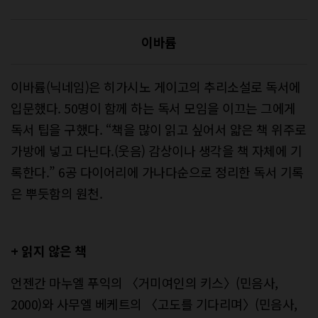
이바륨
이바륨(닉네임)은 히가시노 게이고의 추리소설로 독서에
입문했다. 50명이 함께 하는 독서 모임을 이끄는 그에게
독서 팁을 구했다. “책을 많이 읽고 싶어서 얇은 책 위주로
가방에 넣고 다닌다.(웃음) 감상이나 생각을 책 자체에 기
록한다.” 6공 다이어리에 가나다순으로 정리한 독서 기록
은 뿌듯함의 원천.
+ 읽지 않은 책
언젠간 마누엘 푸익의 〈거미여인의 키스〉(민음사,
2000)와 사무엘 베케트의 〈고도를 기다리며〉(민음사,