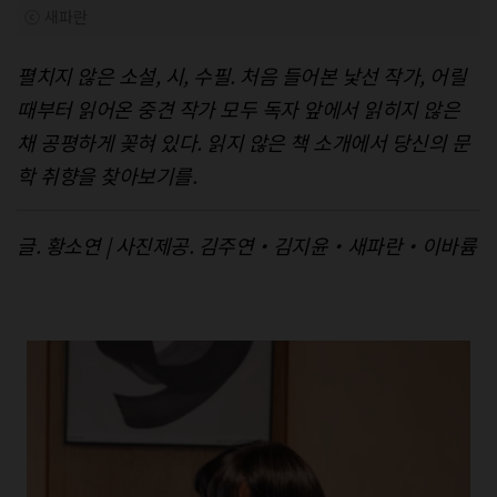
ⓒ 새파란
펼치지 않은 소설, 시, 수필. 처음 들어본 낯선 작가, 어릴
때부터 읽어온 중견 작가 모두 독자 앞에서 읽히지 않은
채 공평하게 꽂혀 있다. 읽지 않은 책 소개에서 당신의 문
학 취향을 찾아보기를.
글. 황소연 | 사진제공. 김주연‧김지윤‧새파란‧이바륨