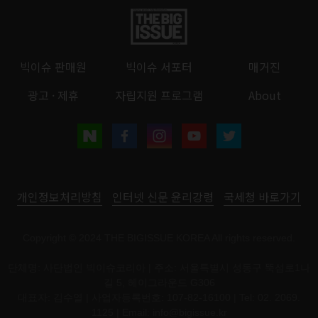
빅이슈 판매원
빅이슈 서포터
매거진
광고 · 제휴
자립지원 프로그램
About
개인정보처리방침
인터넷 신문 윤리강령
국세청 바로가기
Copyright © 2024 THE BIGISSUE KOREA All rights reserved.
단체명: 사단법인 빅이슈코리아 | 주소: 서울특별시 성동구 뚝섬로1나
길 5, 헤이그라운드 G306
대표자: 김수열 | 사업자등록번호: 107-82-16100 | Tel: 02. 2069.
1125 | Email:
info@bigissue.kr