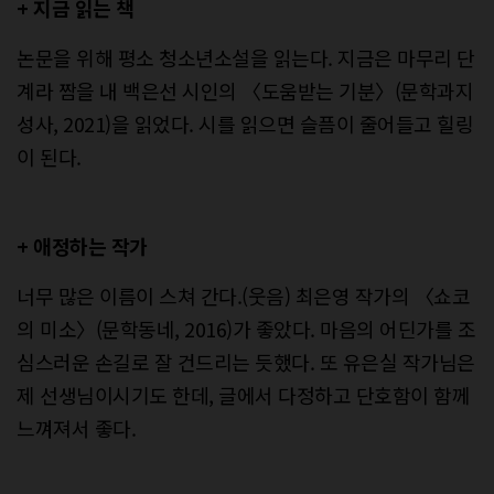
+ 지금 읽는 책
논문을 위해 평소 청소년소설을 읽는다. 지금은 마무리 단
계라 짬을 내 백은선 시인의 〈도움받는 기분〉(문학과지
성사, 2021)을 읽었다. 시를 읽으면 슬픔이 줄어들고 힐링
이 된다.
+ 애정하는 작가
너무 많은 이름이 스쳐 간다.(웃음) 최은영 작가의 〈쇼코
의 미소〉(문학동네, 2016)가 좋았다. 마음의 어딘가를 조
심스러운 손길로 잘 건드리는 듯했다. 또 유은실 작가님은
제 선생님이시기도 한데, 글에서 다정하고 단호함이 함께
느껴져서 좋다.