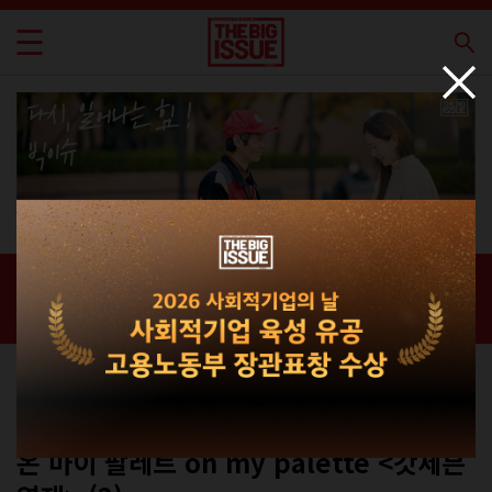
신간 · 과월호
홈 / 매거진 /
신간 · 과월호
커버스토리
No.328A
온 마이 팔레트 on my palette <갓세븐