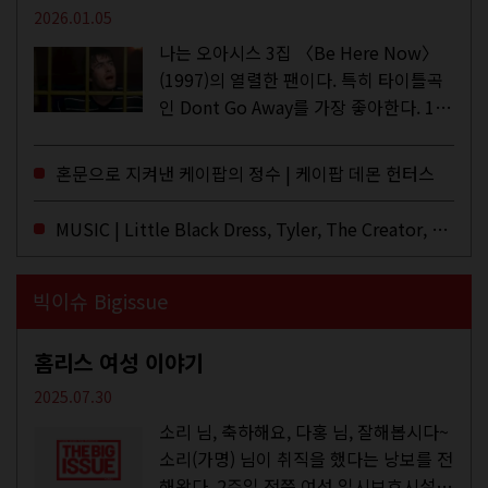
2026.01.05
나는 오아시스 3집 〈Be Here Now〉
(1997)의 열렬한 팬이다. 특히 타이틀곡
인 Dont Go Away를 가장 좋아한다. 15
년 전 처음 접한 후 공식 음원과 각종 라
이브·데모·부틀렉을 합쳐 3만 번 이상은
혼문으로 지켜낸 케이팝의 정수 | 케이팝 데몬 헌터스
듣지 않았나 싶다. 이토록...
MUSIC | Little Black Dress, Tyler, The Creator, Essie Jain
빅이슈 Bigissue
홈리스 여성 이야기
2025.07.30
소리 님, 축하해요, 다홍 님, 잘해봅시다~
소리(가명) 님이 취직을 했다는 낭보를 전
해왔다. 2주일 전쯤 여성 일시보호시설에