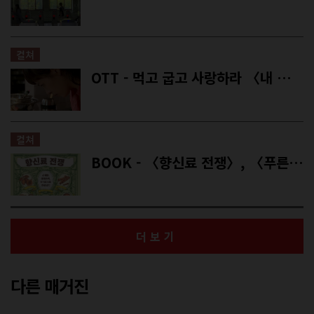
컬쳐
OTT - 먹고 굽고 사랑하라 〈내 이름은 김삼순〉
컬쳐
BOOK - 〈향신료 전쟁〉, 〈푸른 바다 검게 울던 물의 말〉
더보기
다른 매거진