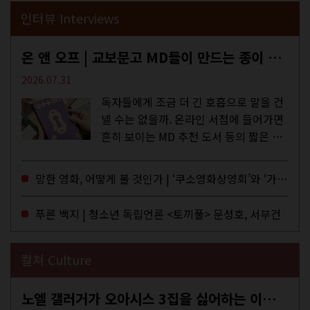
인터뷰 Interviews
온 앤 오프 | 교보문고 MD들이 만드는 종이 잡지 <어떤>
2026.07.31
독자들에게 조금 더 긴 호흡으로 말을 건
넬 수는 없을까. 온라인 서점에 들어가면
흔히 보이는 MD 추천 도서 등의 짧은 문
구로 독자들에게 말을 건네던 교보문고
MD들의 고민 끝에 세상 밖으로 나온 종
망한 영화, 어떻게 볼 것인가 | ‘쿠소영화상영회’와 ‘가자미’의 이야기
이 잡지 어떤(otton). 지난해 12월...
푸른 백지 | 청소년 독립언론 <토끼풀> 문성호, 서부건
컬쳐 Culture
노엘 갤러거가 오아시스 3집을 싫어하는 이유 | DEFINITELY MAYBE, AGAIN