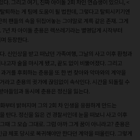
다. 그리고 여기, 진짜 아이돌 2회 차인 연습생이 있으니, <
 탈퇴하는 게 팀에 도움이 될 법한데, 그렇다고 탈퇴시키기엔
근히 팬들의 속을 뒤집어놓는 그야말로 계륵 같은 존재. 그게
’. 7년 차 아이돌 춘용은 렉쓰레기라는 별명답게 시작부터
며 등장한다.
. 신인상을 받고 떠났던 가족여행, 그날의 사고 이후 환청과
나고자 술을 마시게 됐고, 끝도 없이 비뚤어졌다. 그리고
과거를 후회하는 춘용을 또 한 번 찾아와 악마와의 계약을
을 거라고 춘용의 귓가에 끊임없이 속삭인다. 시간을 되돌릴 수
 받아들임과 동시에 춘용은 정신을 잃는다.
1화부터 밝혀지며 그의 2회 차 인생을 응원하게 만드는
 탄다. 정신을 잃은 건 경찰서인데 눈을 떠보니 사고 이후
 그때 그 모습 그대로. 그럼 아까 그게 꿈이 아니라고? 춘용은
긴급 체포 당시로 복귀해야만 한다던 계약을 떠올린다. 그렇게