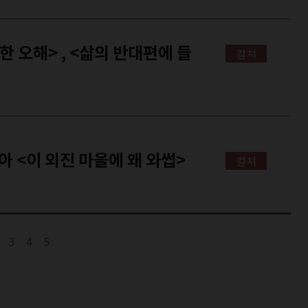
컬쳐
TV - 언 내추럴 코리아 <이 외진 마을에 왜 와썹>
컬쳐
3
4
5