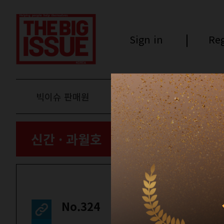
Sign in
Reg
빅이슈 판매원
후원하기
신간 · 과월호
No.324
컬쳐