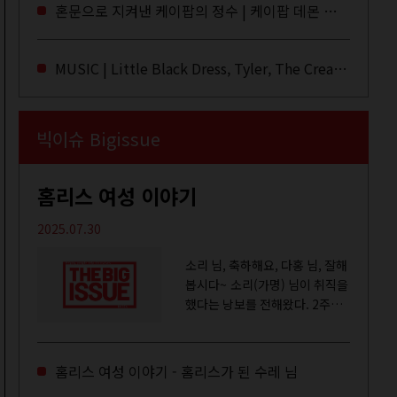
라이브·데모·부틀렉을 합쳐 3만
혼문으로 지켜낸 케이팝의 정수 | 케이팝 데몬 헌터스
번 이상은 듣지 않았나 싶다. 이
토록...
MUSIC | Little Black Dress, Tyler, The Creator, Essie Jain
빅이슈 Bigissue
홈리스 여성 이야기
2025.07.30
소리 님, 축하해요, 다홍 님, 잘해
봅시다~ 소리(가명) 님이 취직을
했다는 낭보를 전해왔다. 2주일
전쯤 여성 일시보호시설에서 할
수 있는 공공일자리 참여를 종료
하고, 저 오늘이 마지막이에요,
홈리스 여성 이야기 - 홈리스가 된 수레 님
이렇게 인사를 하고 가셨던...