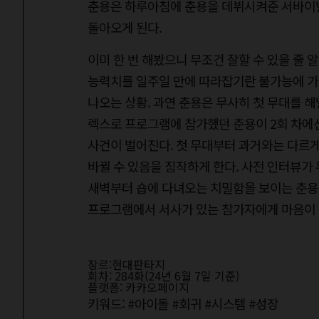
춘용은 하루아침에 춘용을 데뷔시켜준 서바이벌
돌아오게 된다.
이미 한 번 해봤으니 무조건 잘할 수 있을 줄 
능력치를 일주일 만에 따라잡기란 불가능에 가
나오는 상황. 과연 춘용은 무사히 첫 무대를 해
렉스로 프로그램에 참가했던 춘용이 2회 차에
사건이 벌어진다. 첫 무대부터 과거와는 다르게
바뀔 수 있음을 짐작하게 한다. 사전 인터뷰가
새벽부터 숍에 다녀오는 치밀함을 보이는 춘용의
프로그램에서 서사가 있는 참가자에게 마음이 
장르:현대판타지
회차: 284화(24년 6월 7일 기준)
플랫폼: 카카오페이지
키워드: #아이돌 #회귀 #시스템 #성장