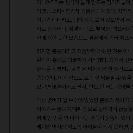
아니야?’라는 생각이 들게 만드는 참가자들이 있
타겟팅 스타> 참가자 김춘용 되시겠다. 차라리
어딘가 애매하고, 팀에 계속 붙어 있으면서 은
바로 춘용이다. 예명은 렉스. 별명은 ‘렉쓰레기
약에 취한 듯한 모습으로 경찰에게 긴급 체포되
하지만 춘용이라고 처음부터 이랬던 것은 아니다
환각이 춘용을 괴롭히기 시작했다. 거기서 벗어
춘용을 괴롭히던 환청은 비몽사몽 한 정신으로 
종용한다. 이 계약으로 모든 걸 되돌릴 수 있
있다면 영혼이라도 팔지. 말도 안 되는 계약을
악성 멤버가 될 수밖에 없었던 춘용의 서사가 
이야기는 춘용이 데뷔 전으로 돌아가며 급물살을
꿈에 한 번을 안 나타나던 가족이 눈앞에 있다.
케이팝 역사상 최고의 아이돌이 되지 못하면, 