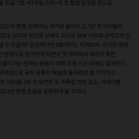
 프로그램 <타겟팅 스타>의 첫 촬영 일주일 전으로
알았는데 웬걸. 능력치는 과거로 돌아갔고, 7년 차 아이돌의
깝다. 심지어 정신과 신체의 괴리로 원래 이맘때 실력조차 안
낼 수 있을까? 궁금하다면 8화까지는 지켜보자. 과거엔 예명
선 본명으로 참가하게 되면서 첫 무대부터 예상치 못한
 흘러가는 전개는 춘용이 데뷔 조에 드는 미래도 얼마든지
 무보정으로 공식 유튜브 채널에 올라왔던 걸 기억하고
 ‘아이돌 2회 차 모먼트’도 주목할 만한 요소. 서바이벌
갔다면 분명 춘용을 응원하게 될 것이다.