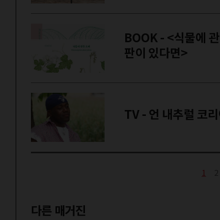
BOOK - <식물에 관한 오해> , <삶의 반대편에 들
판이 있다면>
1
2
다른 매거진