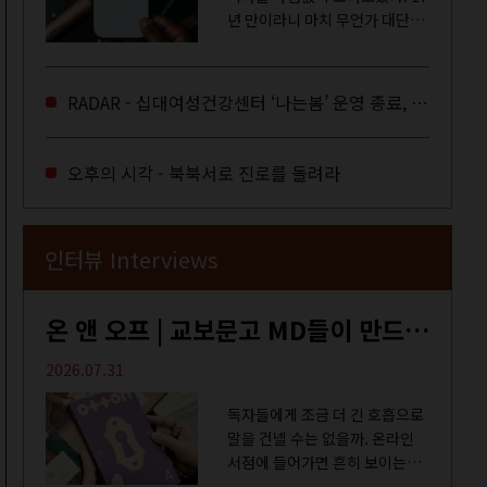
년 만이라니 마치 무언가 대단한
합의라도 이뤄진 것만 같다. 과연
그럴까? 이는 내년도 최저임금을
결정하는 심의기구인 최저임금
RADAR - 십대여성건강센터 ‘나는봄’ 운영 종료, 약자로부터 멀어지는 도시
위원회에 대한 소식을 전하는 기
사였는데,...
오후의 시각 - 북북서로 진로를 돌려라
인터뷰 Interviews
온 앤 오프 | 교보문고 MD들이 만드는 종이 잡지 <어떤>
2026.07.31
독자들에게 조금 더 긴 호흡으로
말을 건넬 수는 없을까. 온라인
서점에 들어가면 흔히 보이는
MD 추천 도서 등의 짧은 문구로