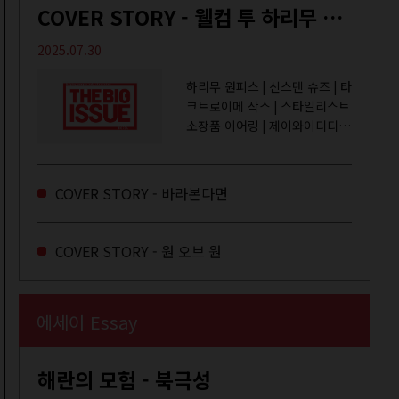
COVER STORY - 웰컴 투 하리무 월드
2025.07.30
하리무 원피스 | 신스덴 슈즈 | 타
크트로이메 삭스 | 스타일리스트
소장품 이어링 | 제이와이디디엠
취미는 거울 보기, 좋아하는 건
광합성, 추구미는 태닝 키티. 우
주와...
COVER STORY - 바라본다면
COVER STORY - 원 오브 원
에세이 Essay
해란의 모험 - 북극성