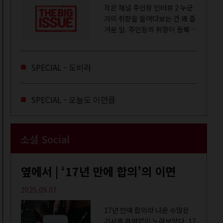
작은 채널 주인장 인터뷰 2 누군
가의 취향을 들여다보는 건 꽤 즐
거운 일. 주인장의 취향이 듬뿍
느껴지는 영상을 오랜 시간 지켜
보다 보면 그들의 일상이 내 일상
에 스며드는 경험을 하기도 한다.
SPECIAL - 도비라
좀처럼 듣지 않던 장르의 노래
를...
SPECIAL - 오늘도 이만큼
소셜 Social
옆에서 | ‘17년 만에 합의’의 이면
2025.09.07
17년 만에 합의라 나온 수많은
기사를 하염없이 노려보았다. 17