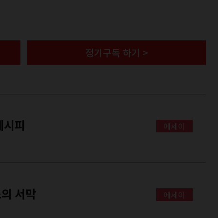
정기구독 하기 >
 레시피
에세이
스의 서막
에세이