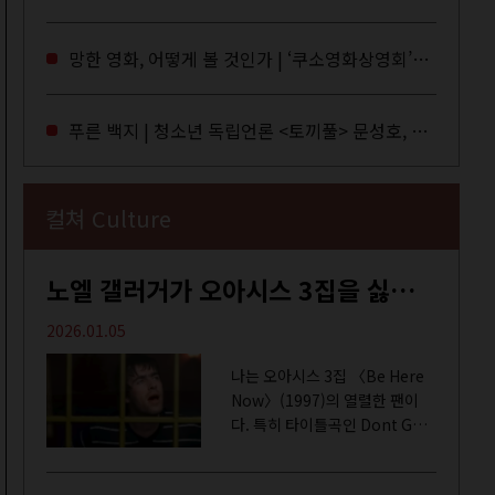
독자들에게 말을 건네던 교보문
고 MD들의 고민 끝에 세상 밖으
망한 영화, 어떻게 볼 것인가 | ‘쿠소영화상영회’와 ‘가자미’의 이야기
로 나온 종이 잡지 어떤(otton).
지난해 12월...
푸른 백지 | 청소년 독립언론 <토끼풀> 문성호, 서부건
컬쳐 Culture
노엘 갤러거가 오아시스 3집을 싫어하는 이유 | DEFINITELY MAYBE, AGAIN
2026.01.05
나는 오아시스 3집 〈Be Here
Now〉(1997)의 열렬한 팬이
다. 특히 타이틀곡인 Dont Go
Away를 가장 좋아한다. 15년 전
처음 접한 후 공식 음원과 각종