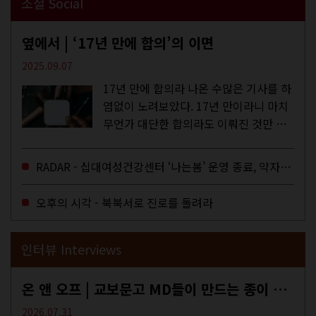
소셜 Social
옆에서 | ‘17년 만에 합의’의 이면
2025.09.07
17년 만에 합의라 나온 수많은 기사를 하
염없이 노려보았다. 17년 만이라니 마치
무언가 대단한 합의라도 이뤄진 것만 같
다. 과연 그럴까? 이는 내년도 최저임금
을 결정하는 심의기구인 최저임금위원회
RADAR - 십대여성건강센터 ‘나는봄’ 운영 종료, 약자로부터 멀어지는 도시
에 대한 소식을 전하는 기사였는데,...
오후의 시각 - 북북서로 진로를 돌려라
인터뷰 Interviews
온 앤 오프 | 교보문고 MD들이 만드는 종이 잡지 <어떤>
2026.07.31