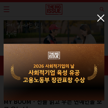
신간 · 과월호
홈 / 매거진 /
신간 · 과월호
에세이
No.323
MY BOOM - 선플 읽고 우는 연예인을 보