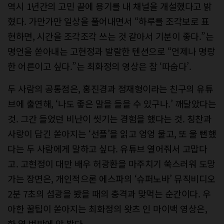
역시 1년간의 고민 끝에 용기를 내 채널을 개설했다고 밝
혔다. 가만가만 일상을 풀어내면서 “하루를 조각보로 표
현하면, 시간을 조각조각 쓰는 것 같아서 기분이 좋다.”는
명언을 쏟아내는 고현정과 발랄한 텐션으로 “언제나 명랑
한 어른이고 싶다.”는 최화정의 영상은 참 ‘따숩다’.
두 사람의 공통점은, 홍진경과 정재형이라는 친구의 유튜
브에 출연해, ‘나도 좋은 말을 들을 수 있구나.’ 깨달았다는
것. 그간 들었던 비난이 씻기는 경험을 했다는 것. 칭찬과
사랑이 담긴 쏟아지는 ‘선플’을 읽고 엉엉 울고, 또 울 뻔했
다는 두 사람에게 말하고 싶다. 유튜브 열어줘서 고맙다
고. 고현정이 대만 배우 허광환을 마주치기 쑥스러워 도망
가는 장면은, 개인적으론 에스파의 ‘슈퍼노바’ 뮤직비디오
2분 7초의 섬광을 봤을 때의 충격과 맞먹는 순간이다. 우
아한 꿀팁이 쏟아지는 최화정의 왓츠 인 마이백 영상은,
한 열 번밖에 안 봤다.