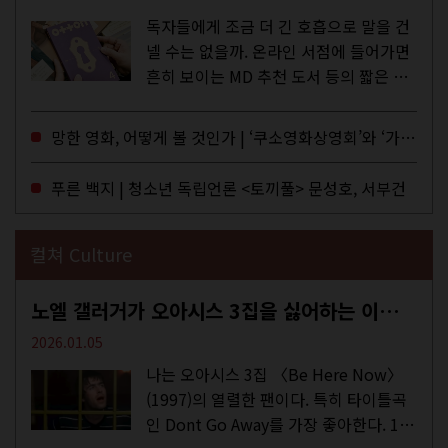
독자들에게 조금 더 긴 호흡으로 말을 건
넬 수는 없을까. 온라인 서점에 들어가면
흔히 보이는 MD 추천 도서 등의 짧은 문
구로 독자들에게 말을 건네던 교보문고
MD들의 고민 끝에 세상 밖으로 나온 종
망한 영화, 어떻게 볼 것인가 | ‘쿠소영화상영회’와 ‘가자미’의 이야기
이 잡지 어떤(otton). 지난해 12월...
푸른 백지 | 청소년 독립언론 <토끼풀> 문성호, 서부건
컬쳐 Culture
노엘 갤러거가 오아시스 3집을 싫어하는 이유 | DEFINITELY MAYBE, AGAIN
2026.01.05
나는 오아시스 3집 〈Be Here Now〉
(1997)의 열렬한 팬이다. 특히 타이틀곡
인 Dont Go Away를 가장 좋아한다. 15