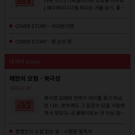
이메 삭스 | 스타일리스트 소장품 이어링
| 제이와이디디엠 취미는 거울 보기, 좋아
하는 건 광합성, 추구미는 태닝 키티. 우
주와...
COVER STORY - 바라본다면
COVER STORY - 원 오브 원
에세이 Essay
해란의 모험 - 북극성
2025.07.30
북극성 도태와 만족의 차이를 묻고 떠났
던 나는, 뜻밖에도 그 질문의 답을 사람에
게서 찾았다. 내 룸메이트는 더 이상 많은
작업을 하지는 않았지만,...
한영인의 소설 읽는 밤 - 시험관 필독서