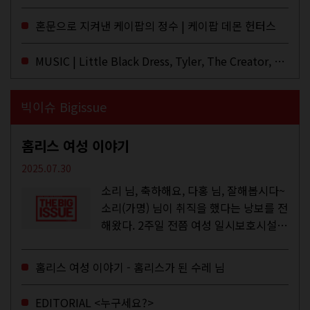
년 전 처음 접한 후 공식 음원과 각종 라
이브·데모·부틀렉을 합쳐 3만 번 이상은
혼문으로 지켜낸 케이팝의 정수 | 케이팝 데몬 헌터스
듣지 않았나 싶다. 이토록...
MUSIC | Little Black Dress, Tyler, The Creator, Essie Jain
빅이슈 Bigissue
홈리스 여성 이야기
2025.07.30
소리 님, 축하해요, 다홍 님, 잘해봅시다~
소리(가명) 님이 취직을 했다는 낭보를 전
해왔다. 2주일 전쯤 여성 일시보호시설에
서 할 수 있는 공공일자리 참여를 종료하
고, 저 오늘이 마지막이에요, 이렇게 인사
홈리스 여성 이야기 - 홈리스가 된 수레 님
를 하고 가셨던...
EDITORIAL <누구세요?>