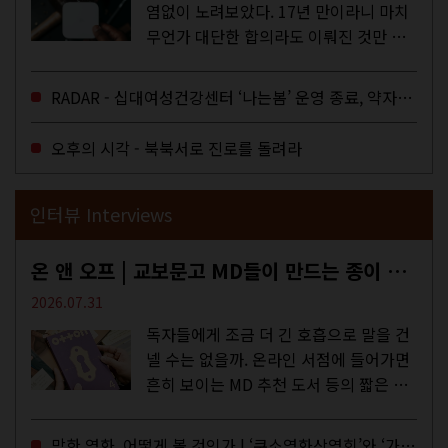
염없이 노려보았다. 17년 만이라니 마치
무언가 대단한 합의라도 이뤄진 것만 같
다. 과연 그럴까? 이는 내년도 최저임금
을 결정하는 심의기구인 최저임금위원회
RADAR - 십대여성건강센터 ‘나는봄’ 운영 종료, 약자로부터 멀어지는 도시
에 대한 소식을 전하는 기사였는데,...
오후의 시각 - 북북서로 진로를 돌려라
인터뷰 Interviews
온 앤 오프 | 교보문고 MD들이 만드는 종이 잡지 <어떤>
2026.07.31
독자들에게 조금 더 긴 호흡으로 말을 건
넬 수는 없을까. 온라인 서점에 들어가면
흔히 보이는 MD 추천 도서 등의 짧은 문
구로 독자들에게 말을 건네던 교보문고
MD들의 고민 끝에 세상 밖으로 나온 종
망한 영화, 어떻게 볼 것인가 | ‘쿠소영화상영회’와 ‘가자미’의 이야기