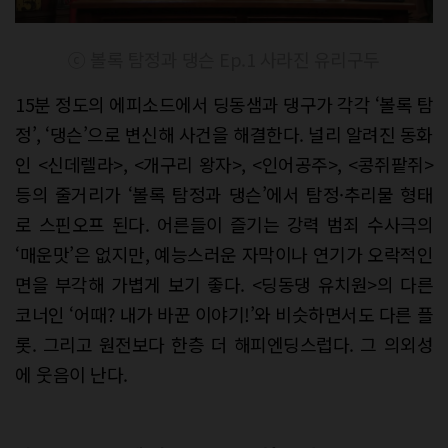
ⓒ 볼록 탐정과 댕슨 Ep.1 사라진 유리구두
15분 정도의 에피소드에서 딩동샘과 댕구가 각각 ‘볼록 탐
정’, ‘댕슨’으로 변신해 사건을 해결한다. 널리 알려진 동화
인 <신데렐라>, <개구리 왕자>, <인어공주>, <콩쥐팥쥐>
등의 줄거리가 ‘볼록 탐정과 댕슨’에서 탐정·추리물 형태
로 스핀오프 된다. 어른들이 즐기는 강력 범죄 수사극의
‘매운맛’은 없지만, 예능스러운 자막이나 연기가 오락적인
면을 부각해 가볍게 보기 좋다. <딩동댕 유치원>의 다른
코너인 ‘어때? 내가 바꾼 이야기!’와 비슷하면서도 다른 플
롯. 그리고 원전보다 한층 더 해피엔딩스럽다. 그 의외성
에 웃음이 난다.