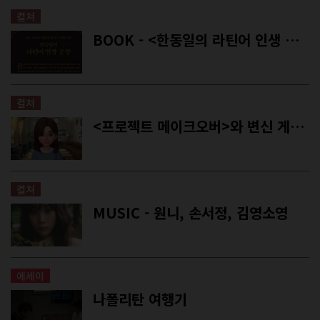
컬쳐
BOOK - <한동일의 라틴어 인생 문장>, <선생님을 위한 애도 수업>
컬쳐
<프로젝트 메이크오버>와 변신 게임들
컬쳐
MUSIC - 원니, 손서정, 김영소영
에세이
나폴리탄 여행기