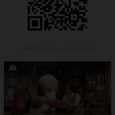
ⓒ 볼록 탐정과 댕슨 Ep.1 사라진 유리구두