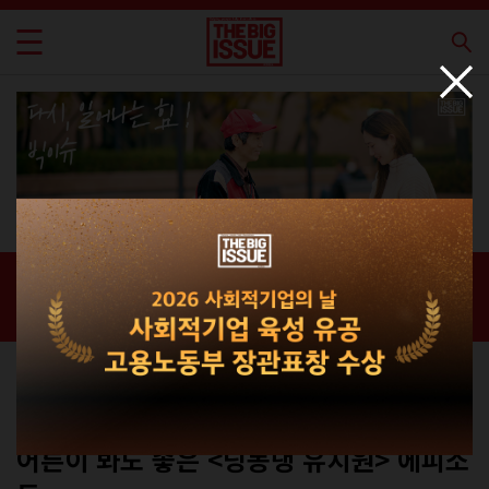
신간 · 과월호
홈 / 매거진 /
신간 · 과월호
커버스토리
No.312
어른이 봐도 좋은 <딩동댕 유치원> 에피소