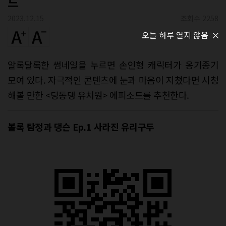
드
2023.12.15
조회수 2258
오늘 하루 열지 않음
알록달록한 썸네일을 누르면 손인형 캐릭터가 옹기종기
모여 있다. 자극적인 콘텐츠에 눈과 마음이 지쳤다면 시청
해볼 만한 <딩동댕 유치원> 에피소드를 추천한다.
볼록 탐정과 댕슨 Ep.1 사라진 유리구두