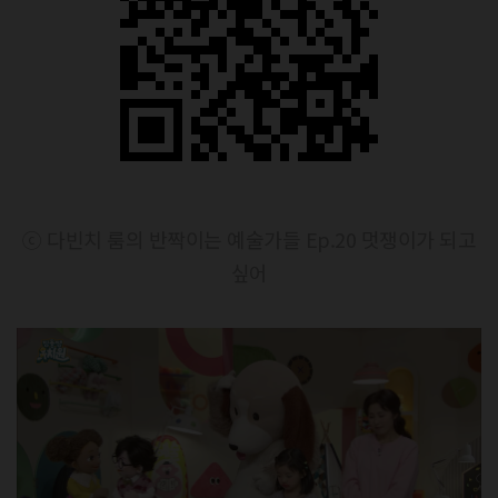
ⓒ 다빈치 룸의 반짝이는 예술가들 Ep.20 멋쟁이가 되고
싶어