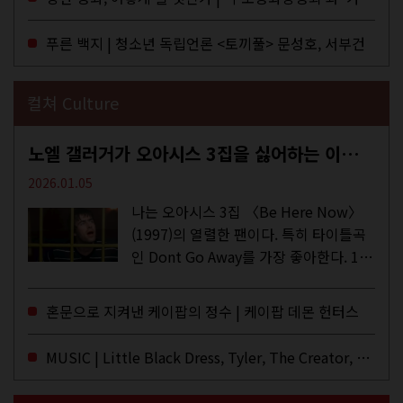
이 잡지 어떤(otton). 지난해 12월...
푸른 백지 | 청소년 독립언론 <토끼풀> 문성호, 서부건
컬쳐 Culture
노엘 갤러거가 오아시스 3집을 싫어하는 이유 | DEFINITELY MAYBE, AGAIN
2026.01.05
나는 오아시스 3집 〈Be Here Now〉
(1997)의 열렬한 팬이다. 특히 타이틀곡
인 Dont Go Away를 가장 좋아한다. 15
년 전 처음 접한 후 공식 음원과 각종 라
이브·데모·부틀렉을 합쳐 3만 번 이상은
혼문으로 지켜낸 케이팝의 정수 | 케이팝 데몬 헌터스
듣지 않았나 싶다. 이토록...
MUSIC | Little Black Dress, Tyler, The Creator, Essie Jain