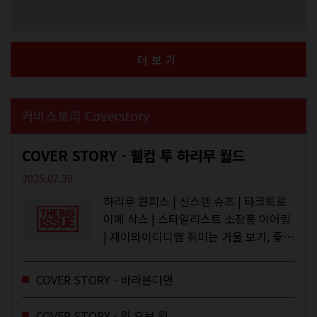
더보기
커버스토리 Coverstory
COVER STORY - 웰컴 투 하리무 월드
2025.07.30
하리무 원피스 | 신스덴 슈즈 | 타크트로
이메 삭스 | 스타일리스트 소장품 이어링
| 제이와이디디엠 취미는 거울 보기, 좋아
하는 건 광합성, 추구미는 태닝 키티. 우
주와...
COVER STORY - 바라본다면
COVER STORY - 원 오브 원