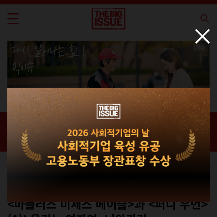
신간 · 과월호
홈 / 매거진 /
신간 · 과월호
컬쳐
No.302
<마블러스 미세스 메이슬>과 <퍼니 우먼>