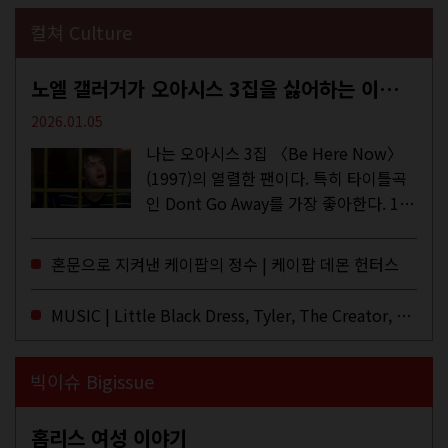
컬쳐 Culture
노엘 갤러거가 오아시스 3집을 싫어하는 이유 | DEFINITELY MAYBE, AGAIN
2026.01.05
나는 오아시스 3집 〈Be Here Now〉
(1997)의 열렬한 팬이다. 특히 타이틀곡
인 Dont Go Away를 가장 좋아한다. 15
년 전 처음 접한 후 공식 음원과 각종 라
이브·데모·부틀렉을 합쳐 3만 번 이상은
혼문으로 지켜낸 케이팝의 정수 | 케이팝 데몬 헌터스
듣지 않았나 싶다. 이토록...
MUSIC | Little Black Dress, Tyler, The Creator, Essie Jain
빅이슈 Bigissue
홈리스 여성 이야기