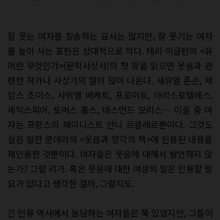
잘 웃는 여자를 칭송하는 묘사는 많지만, 잘 웃기는 여자
를 높이 사는 표현은 상대적으로 적다. 테리 이글턴의 <유
머란 무엇인가>(문학사상사)의 첫 장을 읽으면 웃음과 관
련한 작가나 사상가의 말이 많이 나온다. 새뮤얼 존슨, 제
임스 조이스, 사뮈엘 베케트, 프로이트, 아리스토텔레스,
셰익스피어, 토머스 홉스, 데스먼드 모리스… 이들 중 여
자는 프랑스의 페미니스트 안니 르클레르뿐이다. 그것도
실은 밀란 쿤데라의 <웃음과 망각의 책>에 인용된 내용을
재인용한 것뿐이다. 여자들은 웃음에 대해서 발언하지 않
는가? 그럴 리가. 혹은 웃음에 대한 여성의 말은 인용할 필
요가 없다고 생각한 걸까, 그럴지도.
긴 인류 역사에서 농담하는 여자들은 쭉 있었지만, 그들이