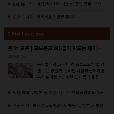
을 결정하는 심의기구인 최저임금위원회
RADAR - 십대여성건강센터 ‘나는봄’ 운영 종료, 약자로부터 멀어지는 도시
에 대한 소식을 전하는 기사였는데,...
오후의 시각 - 북북서로 진로를 돌려라
인터뷰 Interviews
온 앤 오프 | 교보문고 MD들이 만드는 종이 잡지 <어떤>
2026.07.31
독자들에게 조금 더 긴 호흡으로 말을 건
넬 수는 없을까. 온라인 서점에 들어가면
흔히 보이는 MD 추천 도서 등의 짧은 문
구로 독자들에게 말을 건네던 교보문고
MD들의 고민 끝에 세상 밖으로 나온 종
망한 영화, 어떻게 볼 것인가 | ‘쿠소영화상영회’와 ‘가자미’의 이야기
이 잡지 어떤(otton). 지난해 12월...
푸른 백지 | 청소년 독립언론 <토끼풀> 문성호, 서부건