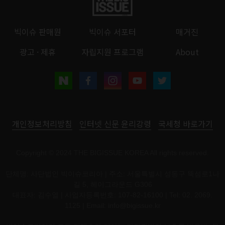
빅이슈 판매원
빅이슈 서포터
매거진
광고 · 제휴
자립지원 프로그램
About
개인정보처리방침
인터넷 신문 윤리강령
국세청 바로가기
Copyright © 2024 THE BIGISSUE KOREA All rights reserved.
단체명: 사단법인 빅이슈코리아 | 주소: 서울특별시 성동구 뚝섬로1나
길 5, 헤이그라운드 G306
대표자: 김수열 | 사업자등록번호: 107-82-16100 | Tel: 02. 2069.
1125 | Email:
info@bigissue.kr