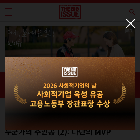
신간 · 과월호
홈 / 매거진 /
신간 · 과월호
커버스토리
No.299
누군가의 주인공 (2): 나만의 MVP