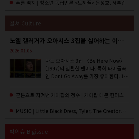
푸른 백지 | 청소년 독립언론 <토끼풀> 문성호, 서부건
컬쳐 Culture
노엘 갤러거가 오아시스 3집을 싫어하는 이유 | DEFINITELY MAYBE, AGAIN
2026.01.05
나는 오아시스 3집 〈Be Here Now〉
(1997)의 열렬한 팬이다. 특히 타이틀곡
인 Dont Go Away를 가장 좋아한다. 15
년 전 처음 접한 후 공식 음원과 각종 라
이브·데모·부틀렉을 합쳐 3만 번 이상은
혼문으로 지켜낸 케이팝의 정수 | 케이팝 데몬 헌터스
듣지 않았나 싶다. 이토록...
MUSIC | Little Black Dress, Tyler, The Creator, Essie Jain
빅이슈 Bigissue