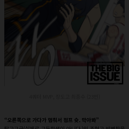
4쿼터 MVP, 장도고 최종수 (23번)
“
오른쪽으로 가다가 멈춰서 점프 슛
.
막아봐
”
탈고교급(실제로 고등학생이 아니다.)인 조형고 박병찬을