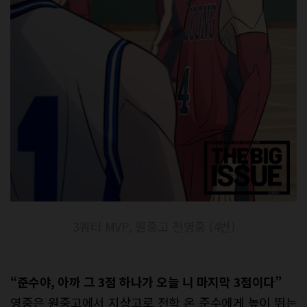
3쿼터 MVP, 원중고 전영중 (4번)
“
준수야
,
아까 그
3
점 하나가 오늘 니 마지막
3
점이다
”
영중은 원중고에서 지상고로 전학 온 준수에게 높이 뛰는