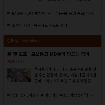
다. 과연 그럴까? 이는 내년도 최저임금
을 결정하는 심의기구인 최저임금위원회
RADAR - 십대여성건강센터 ‘나는봄’ 운영 종료, 약자로부터 멀어지는 도시
에 대한 소식을 전하는 기사였는데,...
오후의 시각 - 북북서로 진로를 돌려라
인터뷰 Interviews
온 앤 오프 | 교보문고 MD들이 만드는 종이 잡지 <어떤>
2026.07.31
독자들에게 조금 더 긴 호흡으로 말을 건
넬 수는 없을까. 온라인 서점에 들어가면
흔히 보이는 MD 추천 도서 등의 짧은 문
구로 독자들에게 말을 건네던 교보문고
MD들의 고민 끝에 세상 밖으로 나온 종
망한 영화, 어떻게 볼 것인가 | ‘쿠소영화상영회’와 ‘가자미’의 이야기
이 잡지 어떤(otton). 지난해 12월...