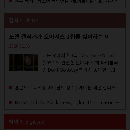
푸른 백지 | 청소년 독립언론 <토끼풀> 문성호, 서부건
컬쳐 Culture
노엘 갤러거가 오아시스 3집을 싫어하는 이유 | DEFINITELY MAYBE, AGAIN
2026.01.05
나는 오아시스 3집 〈Be Here Now〉
(1997)의 열렬한 팬이다. 특히 타이틀곡
인 Dont Go Away를 가장 좋아한다. 15
년 전 처음 접한 후 공식 음원과 각종 라
이브·데모·부틀렉을 합쳐 3만 번 이상은
혼문으로 지켜낸 케이팝의 정수 | 케이팝 데몬 헌터스
듣지 않았나 싶다. 이토록...
MUSIC | Little Black Dress, Tyler, The Creator, Essie Jain
빅이슈 Bigissue