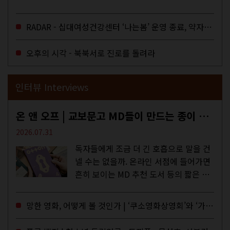
다. 과연 그럴까? 이는 내년도 최저임금
을 결정하는 심의기구인 최저임금위원회
RADAR - 십대여성건강센터 ‘나는봄’ 운영 종료, 약자로부터 멀어지는 도시
에 대한 소식을 전하는 기사였는데,...
오후의 시각 - 북북서로 진로를 돌려라
인터뷰 Interviews
온 앤 오프 | 교보문고 MD들이 만드는 종이 잡지 <어떤>
2026.07.31
독자들에게 조금 더 긴 호흡으로 말을 건
넬 수는 없을까. 온라인 서점에 들어가면
흔히 보이는 MD 추천 도서 등의 짧은 문
구로 독자들에게 말을 건네던 교보문고
MD들의 고민 끝에 세상 밖으로 나온 종
망한 영화, 어떻게 볼 것인가 | ‘쿠소영화상영회’와 ‘가자미’의 이야기
이 잡지 어떤(otton). 지난해 12월...