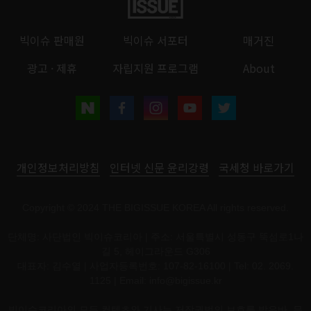
빅이슈 판매원
빅이슈 서포터
매거진
광고 · 제휴
자립지원 프로그램
About
개인정보처리방침
인터넷 신문 윤리강령
국세청 바로가기
Copyright © 2024 THE BIGISSUE KOREA All rights reserved.
단체명: 사단법인 빅이슈코리아 | 주소: 서울특별시 성동구 뚝섬로1나
길 5, 헤이그라운드 G306
대표자: 김수열 | 사업자등록번호: 107-82-16100 | Tel: 02. 2069.
1125 | Email:
info@bigissue.kr
빅이슈코리아의 모든 컨텐츠와 기사는 저작권법의 보호를 받은바, 무