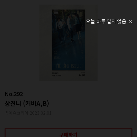
오늘 하루 열지 않음
No.292
상견니 (커버A,B)
빅이슈코리아 2023.02.01
구매하기