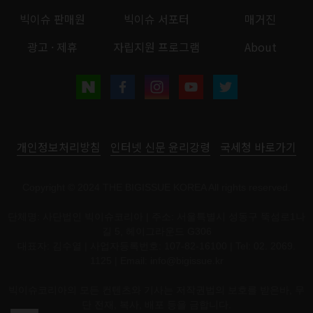
빅이슈 판매원
빅이슈 서포터
매거진
광고 · 제휴
자립지원 프로그램
About
개인정보처리방침
인터넷 신문 윤리강령
국세청 바로가기
Copyright © 2024 THE BIGISSUE KOREA All rights reserved.
단체명: 사단법인 빅이슈코리아 | 주소: 서울특별시 성동구 뚝섬로1나
길 5, 헤이그라운드 G306
대표자: 김수열 | 사업자등록번호: 107-82-16100 | Tel: 02. 2069.
1125 | Email:
info@bigissue.kr
빅이슈코리아의 모든 컨텐츠와 기사는 저작권법의 보호를 받은바, 무
단 전재, 복사, 배포 등을 금합니다.