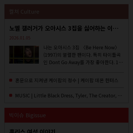
컬쳐 Culture
노엘 갤러거가 오아시스 3집을 싫어하는 이유 | DEFINITELY MAYBE, AGAIN
2026.01.05
나는 오아시스 3집 〈Be Here Now〉
(1997)의 열렬한 팬이다. 특히 타이틀곡
인 Dont Go Away를 가장 좋아한다. 15
년 전 처음 접한 후 공식 음원과 각종 라
이브·데모·부틀렉을 합쳐 3만 번 이상은
혼문으로 지켜낸 케이팝의 정수 | 케이팝 데몬 헌터스
듣지 않았나 싶다. 이토록...
MUSIC | Little Black Dress, Tyler, The Creator, Essie Jain
빅이슈 Bigissue
홈리스 여성 이야기