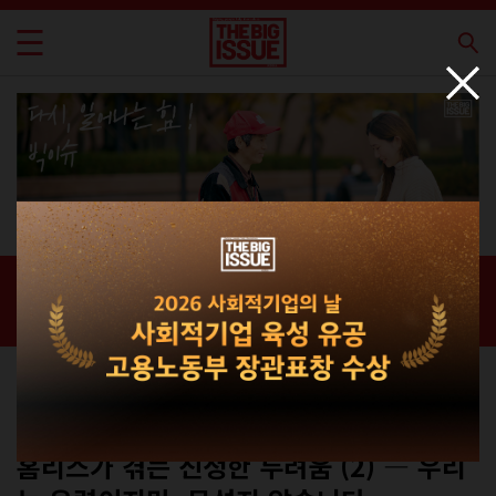
신간 · 과월호
홈 / 매거진 /
신간 · 과월호
에세이
No.282
홈리스가 겪는 진정한 두려움 (2) ― 우리