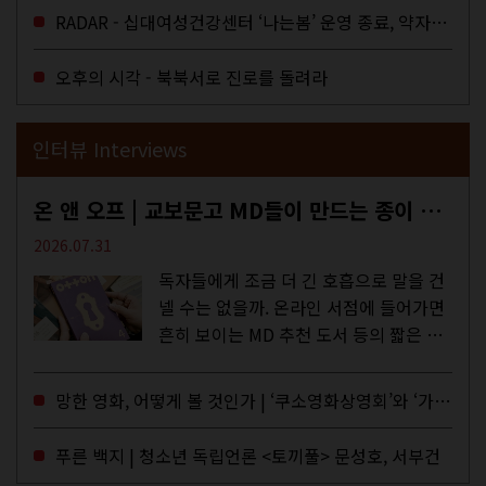
을 결정하는 심의기구인 최저임금위원회
RADAR - 십대여성건강센터 ‘나는봄’ 운영 종료, 약자로부터 멀어지는 도시
에 대한 소식을 전하는 기사였는데,...
오후의 시각 - 북북서로 진로를 돌려라
인터뷰 Interviews
온 앤 오프 | 교보문고 MD들이 만드는 종이 잡지 <어떤>
2026.07.31
독자들에게 조금 더 긴 호흡으로 말을 건
넬 수는 없을까. 온라인 서점에 들어가면
흔히 보이는 MD 추천 도서 등의 짧은 문
구로 독자들에게 말을 건네던 교보문고
MD들의 고민 끝에 세상 밖으로 나온 종
망한 영화, 어떻게 볼 것인가 | ‘쿠소영화상영회’와 ‘가자미’의 이야기
이 잡지 어떤(otton). 지난해 12월...
푸른 백지 | 청소년 독립언론 <토끼풀> 문성호, 서부건