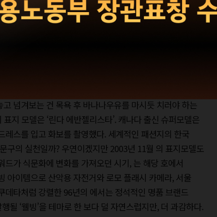
원히
년 전에 발행된 패션 매거진을 읽었다. 철지난 유행일지라도
이라는 걸 어렴풋이 알았으니까. 번쩍거리는 ‘테크노’ 소재
에, 또 2003년에 미용실에서 어떤 머리를 했는지는 기억나지
놓고 넘겨보는 건 목욕 후 바나나우유를 마시듯 치러야 하는
호의 표지 모델은 ‘린다 에반젤리스타’. 캐나다 출신 슈퍼모델은
 드레스를 입고 화보를 촬영했다. 세계적인 패션지의 한국
 문구의 실천일까? 우연이겠지만 2003년 11월 의 표지모델도
키워드가 식문화에 변화를 가져오던 시기, 는 해당 호에서
웰빙 아이템으로 산악용 자전거와 로모 플래시 카메라, 서울
 쿠데타처럼 강렬한 96년의 에서는 정석적인 명품 브랜드
행될 ‘웰빙’을 테마로 한 보다 덜 자연스럽지만, 더 과감하다.