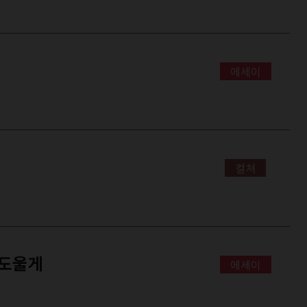
에세이
컬쳐
 도울게
에세이