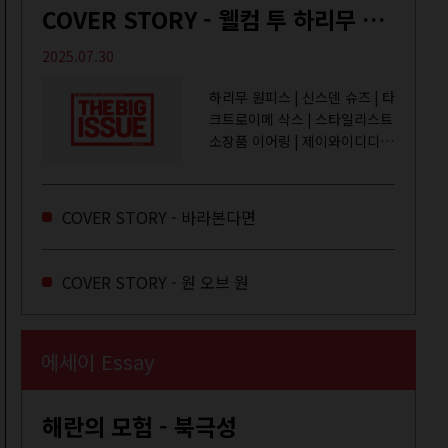
COVER STORY - 웰컴 투 하리무 월드
2025.07.30
하리무 원피스 | 신스덴 슈즈 | 타
크트로이메 삭스 | 스타일리스트
소장품 이어링 | 제이와이디디엠
취미는 거울 보기, 좋아하는 건
광합성, 추구미는 태닝 키티. 우
주와...
COVER STORY - 바라본다면
COVER STORY - 원 오브 원
에세이 Essay
해란의 모험 - 북극성