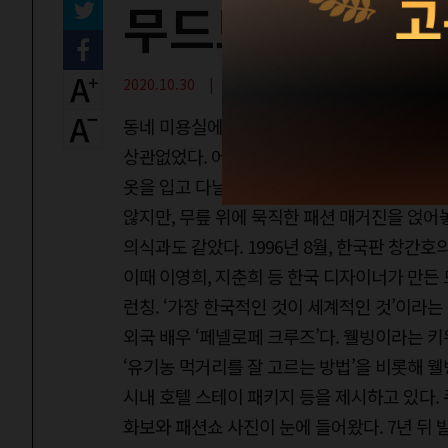
무드보드는 영
2020.10.30 | 과거의 패션 매거진
동네 미용실에선 늘 한 계절 늦게, 혹은 1~2
상관없었다. 어차피 현실에서 입을 수 없는 옷
옷을 입고 다닐 사람이 얼마나 될까. 1996년
않지만, 무릎 위에 묵직한 패션 매거진을 얹어
의식과도 같았다. 1996년 8월, 한국판 창간
이때 이영희, 지춘희 등 한국 디자이너가 만든
런칭. ‘가장 한국적인 것이 세계적인 것’이라는
외국 배우 ‘페넬로페 크루즈’다. 웰빙이라는 
‘유기농 먹거리를 잘 고르는 방법’을 비롯해 
시내 호텔 스테이 패키지 등을 제시하고 있다.
화보와 패션쇼 사진이 눈에 들어왔다. 7년 뒤 발