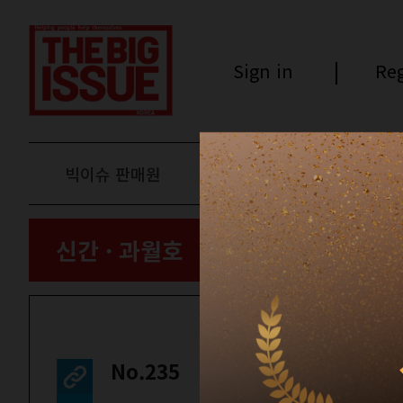
Sign in
Reg
빅이슈 판매원
후원하기
신간 · 과월호
No.235
에세이