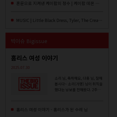
라이브·데모·부틀렉을 합쳐 3만
혼문으로 지켜낸 케이팝의 정수 | 케이팝 데몬 헌터스
번 이상은 듣지 않았나 싶다. 이
토록...
MUSIC | Little Black Dress, Tyler, The Creator, Essie Jain
빅이슈 Bigissue
홈리스 여성 이야기
2025.07.30
소리 님, 축하해요, 다홍 님, 잘해
봅시다~ 소리(가명) 님이 취직을
했다는 낭보를 전해왔다. 2주일
전쯤 여성 일시보호시설에서 할
수 있는 공공일자리 참여를 종료
하고, 저 오늘이 마지막이에요,
홈리스 여성 이야기 - 홈리스가 된 수레 님
이렇게 인사를 하고 가셨던...