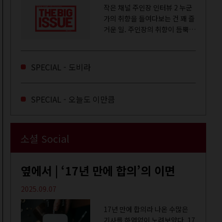
작은 채널 주인장 인터뷰 2 누군
가의 취향을 들여다보는 건 꽤 즐
거운 일. 주인장의 취향이 듬뿍
느껴지는 영상을 오랜 시간 지켜
보다 보면 그들의 일상이 내 일상
에 스며드는 경험을 하기도 한다.
SPECIAL - 도비라
좀처럼 듣지 않던 장르의 노래
를...
SPECIAL - 오늘도 이만큼
소셜 Social
옆에서 | ‘17년 만에 합의’의 이면
2025.09.07
17년 만에 합의라 나온 수많은
기사를 하염없이 노려보았다. 17