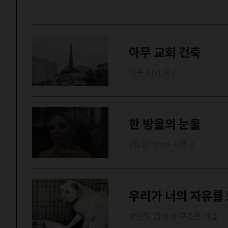
아무 교회 건축
서울 미감 유감
한 방울의 눈물
<킬링 이브> 시즌 3
우리가 너의 자유를
보신탕 집에서 구조된 개들