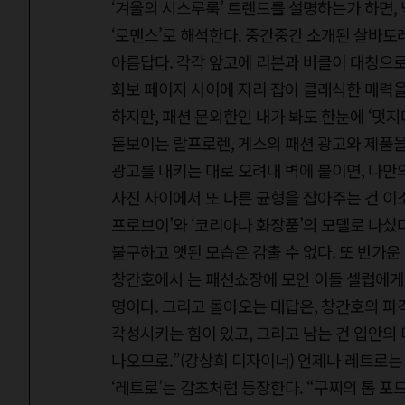
‘겨울의 시스루룩’ 트렌드를 설명하는가 하면,
‘로맨스’로 해석한다. 중간중간 소개된 살바
아름답다. 각각 앞코에 리본과 버클이 대칭으로
화보 페이지 사이에 자리 잡아 클래식한 매력을
하지만, 패션 문외한인 내가 봐도 한눈에 ‘멋
돋보이는 랄프로렌, 게스의 패션 광고와 제품
광고를 내키는 대로 오려내 벽에 붙이면, 나만의
사진 사이에서 또 다른 균형을 잡아주는 건 이소
프로브이’와 ‘코리아나 화장품’의 모델로 나섰다
불구하고 앳된 모습은 감출 수 없다. 또 반가운
창간호에서 는 패션쇼장에 모인 이들 셀럽에게 
명이다. 그리고 돌아오는 대답은, 창간호의 파격
각성시키는 힘이 있고, 그리고 남는 건 입안의 미
나오므로.”(강상희 디자이너) 언제나 레트로는 
‘레트로’는 감초처럼 등장한다. “구찌의 톰 포드