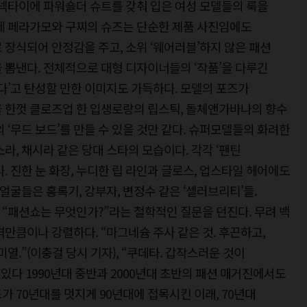
 넥타이에 파워숄더 슈트를 갖춰 입은 여성 모델들의 룩을
토레 페라가모와 구찌의 슈즈는 단순한 제품 사진임에도
 장식되어 안정감을 주고, 소위 ‘웨어러블’하지 않은 패션
 뽐낸다. 전체적으로 대형 디자이너들의 ‘작품’을 다루긴
지다’고 탄성할 만한 이미지도 가득하다. 모델의 포즈가
을 한껏 클로즈업 한 입생로랑의 립스틱, 돌체앤가바나의 향수
 ‘무드 보드’를 만들 수 있을 것만 같다. 슈퍼모델들의 화려한
라, 채시라 같은 당대 스타의 모습이다. 각각 ‘팬틴
. 진한 눈 화장, 누디한 립 라인과 글로스, 업스타일 헤어에도
 얼굴들은 홍록기, 강부자, 변정수 같은 ‘셀러브리티’들.
“패션쇼는 무엇인가?”라는 철학적인 질문을 던진다. 무려 백
만큼이나 강렬하다. “마그네슘 주사 같은 것. 후끈하고,
열.”(이충걸 당시 기자), “쿠데타. 갑작스러운 것이
있다 1990년대 중반과 2000년대 초반의 패션 매거진에서도
가 70년대를 멋지게 90년대에 접목시킨 이래, 70년대