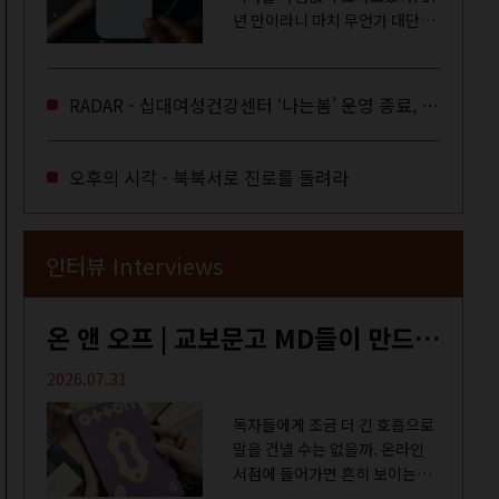
년 만이라니 마치 무언가 대단한
합의라도 이뤄진 것만 같다. 과연
그럴까? 이는 내년도 최저임금을
결정하는 심의기구인 최저임금
RADAR - 십대여성건강센터 ‘나는봄’ 운영 종료, 약자로부터 멀어지는 도시
위원회에 대한 소식을 전하는 기
사였는데,...
오후의 시각 - 북북서로 진로를 돌려라
인터뷰 Interviews
온 앤 오프 | 교보문고 MD들이 만드는 종이 잡지 <어떤>
2026.07.31
독자들에게 조금 더 긴 호흡으로
말을 건넬 수는 없을까. 온라인
서점에 들어가면 흔히 보이는
MD 추천 도서 등의 짧은 문구로