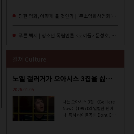
독자들에게 말을 건네던 교보문
고 MD들의 고민 끝에 세상 밖으
망한 영화, 어떻게 볼 것인가 | ‘쿠소영화상영회’와 ‘가자미’의 이야기
로 나온 종이 잡지 어떤(otton).
지난해 12월...
푸른 백지 | 청소년 독립언론 <토끼풀> 문성호, 서부건
컬쳐 Culture
노엘 갤러거가 오아시스 3집을 싫어하는 이유 | DEFINITELY MAYBE, AGAIN
2026.01.05
나는 오아시스 3집 〈Be Here
Now〉(1997)의 열렬한 팬이
다. 특히 타이틀곡인 Dont Go
Away를 가장 좋아한다. 15년 전
처음 접한 후 공식 음원과 각종