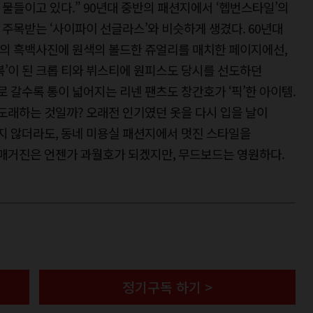
물들이고 있다.” 90년대 중반의 패션지에서 ‘헵번스타일’의
주목받는 ‘사이파이 선글라스’와 비슷하게 생겼다. 60년대
의 흑백사진에 원색의 볼드한 쥬얼리를 매치한 페이지에선,
복’이 된 크롭 티와 뷔스티에 원피스도 당시를 선도하던
로 갈수록 통이 넓어지는 리넨 팬츠도 창간호가 ‘픽’한 아이템.
 도래하는 것일까? 오래전 인기였던 옷을 다시 입을 날이
지 않더라도, 동네 미용실 패션지에서 멋진 스타일을
 매거진은 언젠가 과월호가 되겠지만, 무드보드는 영원하다.
정기구독 하기 >