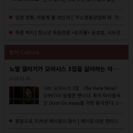
구로 독자들에게 말을 건네던 교보문고
MD들의 고민 끝에 세상 밖으로 나온 종
망한 영화, 어떻게 볼 것인가 | ‘쿠소영화상영회’와 ‘가자미’의 이야기
이 잡지 어떤(otton). 지난해 12월...
푸른 백지 | 청소년 독립언론 <토끼풀> 문성호, 서부건
컬쳐 Culture
노엘 갤러거가 오아시스 3집을 싫어하는 이유 | DEFINITELY MAYBE, AGAIN
2026.01.05
나는 오아시스 3집 〈Be Here Now〉
(1997)의 열렬한 팬이다. 특히 타이틀곡
인 Dont Go Away를 가장 좋아한다. 15
년 전 처음 접한 후 공식 음원과 각종 라
이브·데모·부틀렉을 합쳐 3만 번 이상은
혼문으로 지켜낸 케이팝의 정수 | 케이팝 데몬 헌터스
듣지 않았나 싶다. 이토록...