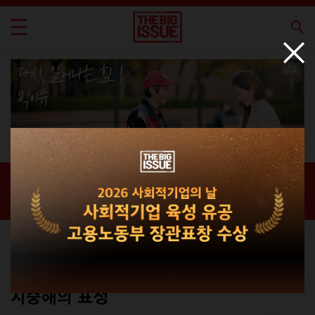
신간 · 과월호
홈 / 매거진 /
신간 · 과월호
스페셜
No.232
지중해의 표정