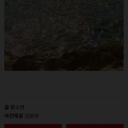
글
황소연
사진제공
김보라