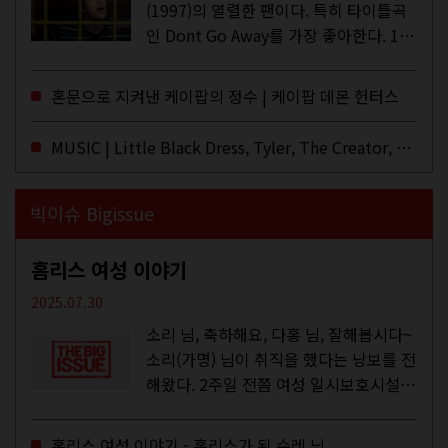
(1997)의 열렬한 팬이다. 특히 타이틀곡
인 Dont Go Away를 가장 좋아한다. 15
년 전 처음 접한 후 공식 음원과 각종 라
이브·데모·부틀렉을 합쳐 3만 번 이상은
혼문으로 지켜낸 케이팝의 정수 | 케이팝 데몬 헌터스
듣지 않았나 싶다. 이토록...
MUSIC | Little Black Dress, Tyler, The Creator, Essie Jain
빅이슈 Bigissue
홈리스 여성 이야기
2025.07.30
소리 님, 축하해요, 다홍 님, 잘해봅시다~
소리(가명) 님이 취직을 했다는 낭보를 전
해왔다. 2주일 전쯤 여성 일시보호시설에
서 할 수 있는 공공일자리 참여를 종료하
고, 저 오늘이 마지막이에요, 이렇게 인사
홈리스 여성 이야기 - 홈리스가 된 수레 님