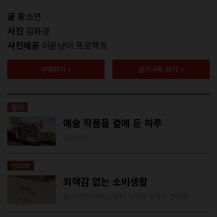
글
황소연
사진
김화경
사진제공
이문냥이 프로젝트
구매하기 >
정기구독 하기 >
컬쳐
예술 작품을 곁에 둔 하루
다이브인
인터뷰
죄책감 없는 소비생활
청년지갑트레이닝센터 김영재·유명옥 센터장