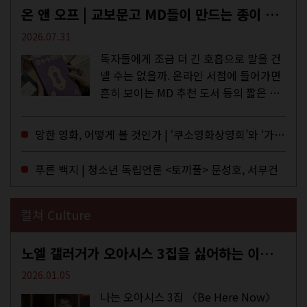
온 앤 오프 | 교보문고 MD들이 만드는 종이 잡지 <어떤>
2026.07.31
독자들에게 조금 더 긴 호흡으로 말을 건
넬 수는 없을까. 온라인 서점에 들어가면
흔히 보이는 MD 추천 도서 등의 짧은 문
구로 독자들에게 말을 건네던 교보문고
MD들의 고민 끝에 세상 밖으로 나온 종
망한 영화, 어떻게 볼 것인가 | ‘쿠소영화상영회’와 ‘가자미’의 이야기
이 잡지 어떤(otton). 지난해 12월...
푸른 백지 | 청소년 독립언론 <토끼풀> 문성호, 서부건
컬쳐 Culture
노엘 갤러거가 오아시스 3집을 싫어하는 이유 | DEFINITELY MAYBE, AGAIN
2026.01.05
나는 오아시스 3집 〈Be Here Now〉