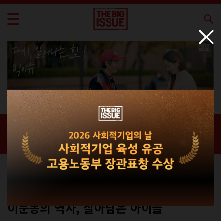
신간 · 과월호
홈 / 매거진 /
신간 · 과월호
커버스토리
No.225
이문동의 역사, 살아남은 아이들