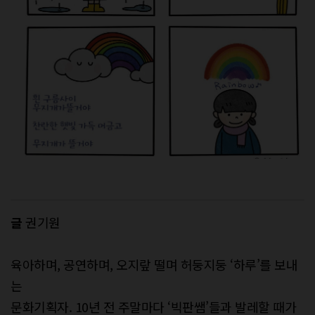
글
권기원
육아하며, 공연하며, 오지랖 떨며 허둥지둥 ‘하루’를 보내
는
문화기획자. 10년 전 주말마다 ‘빅판쌤’들과 발레할 때가