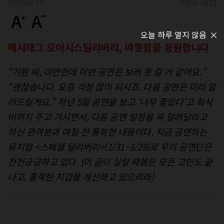
2020.04.23
조회수 3613
오늘 하루 열지 않음
해시태그 오아시스딜리버리, 따뜻함을 응원합니다
“기원 씨, 미안한데 이번 공연은 보러 못 갈 거 같아요.”
“괜찮습니다. 요즘 걱정 많이 되시죠. 다음 공연은 미리 알
려드릴게요.” 작년 5월 공연을 보고 ‘너무 좋았다’고 회식
비까지 주고 가시면서, 다음 공연 일정을 꼭 알려달라고
하신 관객분과 며칠 전 통화한 내용이다. 지금 공연하는
뮤지컬 <스페셜 딜리버리>(1/31~3/29)로 우리 공연단은
전전긍긍하고 있다. (이 글이 실릴 때쯤은 모든 고민도 끝
나고, 홀쭉한 지갑을 계산하고 있으리라)