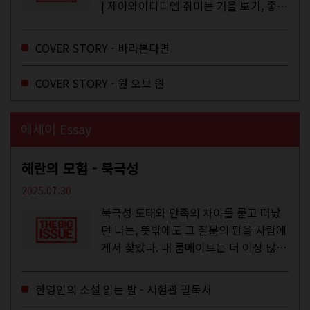
| 제이와이디디엠 취미는 거울 보기, 좋아
하는 건 광합성, 추구미는 태닝 키티. 우
주와...
COVER STORY - 바라본다면
COVER STORY - 원 오브 원
에세이 Essay
해란의 모험 - 북극성
2025.07.30
북극성 도태와 만족의 차이를 묻고 떠났
던 나는, 뜻밖에도 그 질문의 답을 사람에
게서 찾았다. 내 룸메이트는 더 이상 많은
작업을 하지는 않았지만,...
한영인의 소설 읽는 밤 - 시험관 필독서