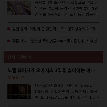
독자들에게 조금 더 긴 호흡으로 말을 건
넬 수는 없을까. 온라인 서점에 들어가면
흔히 보이는 MD 추천 도서 등의 짧은 문
구로 독자들에게 말을 건네던 교보문고
MD들의 고민 끝에 세상 밖으로 나온 종
망한 영화, 어떻게 볼 것인가 | ‘쿠소영화상영회’와 ‘가자미’의 이야기
이 잡지 어떤(otton). 지난해 12월...
푸른 백지 | 청소년 독립언론 <토끼풀> 문성호, 서부건
컬쳐 Culture
노엘 갤러거가 오아시스 3집을 싫어하는 이유 | DEFINITELY MAYBE, AGAIN
2026.01.05
나는 오아시스 3집 〈Be Here Now〉
(1997)의 열렬한 팬이다. 특히 타이틀곡
인 Dont Go Away를 가장 좋아한다. 15
년 전 처음 접한 후 공식 음원과 각종 라