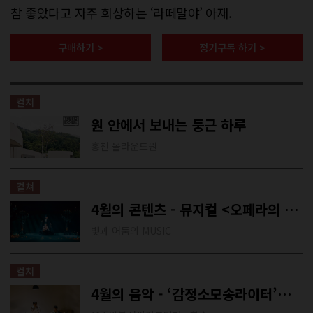
참 좋았다고 자주 회상하는 ‘라떼말야’ 아재.
구매하기 >
정기구독 하기 >
컬쳐
원 안에서 보내는 둥근 하루
홍천 올라운드원
컬쳐
4월의 콘텐츠 - 뮤지컬 <오페라의 유령>
빛과 어둠의 MUSIC
컬쳐
4월의 음악 - ‘감정소모송라이터’의 우주