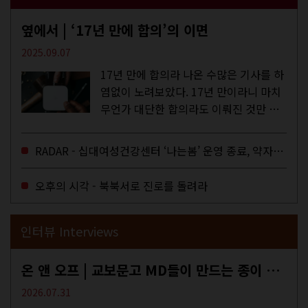
옆에서 | ‘17년 만에 합의’의 이면
2025.09.07
17년 만에 합의라 나온 수많은 기사를 하
염없이 노려보았다. 17년 만이라니 마치
무언가 대단한 합의라도 이뤄진 것만 같
다. 과연 그럴까? 이는 내년도 최저임금
을 결정하는 심의기구인 최저임금위원회
RADAR - 십대여성건강센터 ‘나는봄’ 운영 종료, 약자로부터 멀어지는 도시
에 대한 소식을 전하는 기사였는데,...
오후의 시각 - 북북서로 진로를 돌려라
인터뷰 Interviews
온 앤 오프 | 교보문고 MD들이 만드는 종이 잡지 <어떤>
2026.07.31