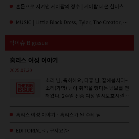
이브·데모·부틀렉을 합쳐 3만 번 이상은
혼문으로 지켜낸 케이팝의 정수 | 케이팝 데몬 헌터스
듣지 않았나 싶다. 이토록...
MUSIC | Little Black Dress, Tyler, The Creator, Essie Jain
빅이슈 Bigissue
홈리스 여성 이야기
2025.07.30
소리 님, 축하해요, 다홍 님, 잘해봅시다~
소리(가명) 님이 취직을 했다는 낭보를 전
해왔다. 2주일 전쯤 여성 일시보호시설에
서 할 수 있는 공공일자리 참여를 종료하
고, 저 오늘이 마지막이에요, 이렇게 인사
홈리스 여성 이야기 - 홈리스가 된 수레 님
를 하고 가셨던...
EDITORIAL <누구세요?>