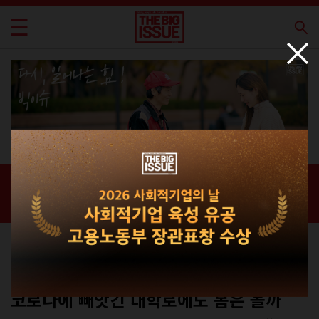
신간 · 과월호
홈 / 매거진 /
신간 · 과월호
스페셜
No.224
코로나에 빼앗긴 대학로에도 봄은 올까