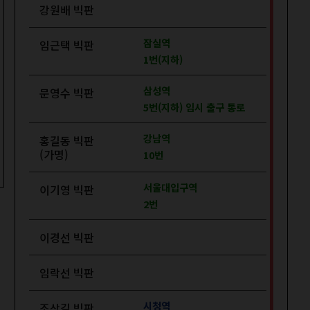
강원배 빅판
잠실역
임근택 빅판
1번(지하)
삼성역
문영수 빅판
5번(지하) 임시 출구 통로
강남역
홍길동 빅판
(가명)
10번
서울대입구역
이기영 빅판
2번
이경선 빅판
임락선 빅판
시청역
조상길 빅판