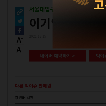
서울대입구역 2번
이기영 빅판
2021.12.15
네이버 예약하기 >
빅이
다른 빅이슈 판매원
강원배 빅판