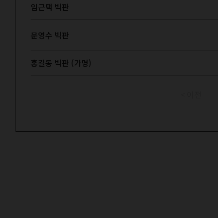
임근택 빅판
문영수 빅판
홍길동 빅판 (가명)
< 이전