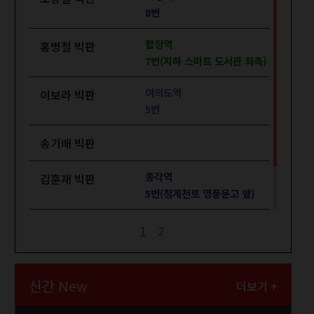
8번
합정역
홍병철 빅판
7번(지하 스마트 도서관 좌측)
여의도역
이보라 빅판
5번
송기배 빅판
종각역
김훈재 빅판
5번(청계천로 영풍문고 앞)
공덕역
최청복 빅판
1
2
1번
신간 New
더보기 +