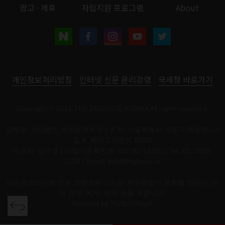
광고 · 제휴
자립지원 프로그램
About
개인정보처리방침
인터넷 신문 윤리강령
국세청 바로가기
Copyright © 2024 THE BIGISSUE KOREA All rights reserved.
단체명: 사단법인 빅이슈코리아 | 주소: 서울특별시 성동구 뚝섬로1나
길 5, 헤이그라운드 G306
대표자: 김수열 | 사업자등록번호: 107-82-16100 | Tel: 02. 2069.
1125 | Email:
info@bigissue.kr
빅이슈코리아의 모든 컨텐츠와 기사는 저작권법의 보호를 받은바, 무
단 전재, 복사, 배포 등을 금합니다.
Powered by
PUBLISHsoft.