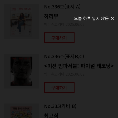
No.336호(표지 A)
하리무
오늘 하루 열지 않음
빅이슈코리아 2025.06.02
구매하기
No.336호(표지B,C)
<미션 임파서블: 파이널 레코닝>
빅이슈코리아 2025.06.02
구매하기
No.335(커버 B)
최고심