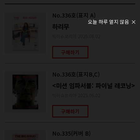
No.336호(표지 A)
오늘 하루 열지 않음
하리무
빅이슈코리아 2025.06.02
구매하기
No.336호(표지B,C)
<미션 임파서블: 파이널 레코닝>
빅이슈코리아 2025.06.02
구매하기
No.335(커버 B)