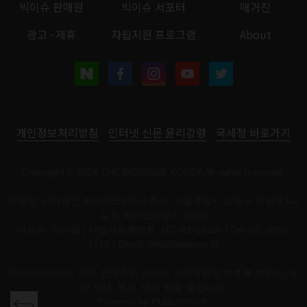
빅이슈 판매원
빅이슈 서포터
매거진
광고 · 제휴
자립지원 프로그램
About
개인정보처리방침
인터넷 신문 윤리강령
국세청 바로가기
Copyright © 2024 THE BIGISSUE KOREA All rights reserved.
단체명: 사단법인 빅이슈코리아 | 주소: 서울특별시 성동구 뚝섬로1나
길 5, 헤이그라운드 G306
대표자: 김수열 | 사업자등록번호: 107-82-16100 | Tel: 02. 2069.
1125 | Email:
info@bigissue.kr
빅이슈코리아의 모든 컨텐츠와 기사는 저작권법의 보호를 받은바, 무
단 전재, 복사, 배포 등을 금합니다.
Powered by
PUBLISHsoft.