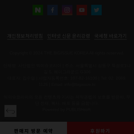
개인정보처리방침
인터넷 신문 윤리강령
국세청 바로가기
Copyright © 2024 THE BIGISSUE KOREA All rights reserved.
단체명: 사단법인 빅이슈코리아 | 주소: 서울특별시 성동구 뚝섬로1나
길 5, 헤이그라운드 G306
대표자: 김수열 | 사업자등록번호: 107-82-16100 | Tel: 02. 2069.
1125 | Email:
info@bigissue.kr
빅이슈코리아의 모든 컨텐츠와 기사는 저작권법의 보호를 받은바, 무
단 전재, 복사, 배포 등을 금합니다.
Powered by
PUBLISHsoft.
판매지 방문 예약
후원하기