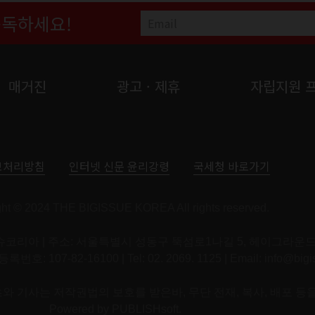
구독하세요!
매거진
광고 · 제휴
자립지원 
보처리방침
인터넷 신문 윤리강령
국세청 바로가기
ght © 2024 THE BIGISSUE KOREA All rights reserved.
코리아 | 주소: 서울특별시 성동구 뚝섬로1나길 5, 헤이그라운드 
 107-82-16100 | Tel: 02. 2069. 1125 | Email:
info@bigi
 기사는 저작권법의 보호를 받은바, 무단 전재, 복사, 배포 등
Powered by
PUBLISHsoft.