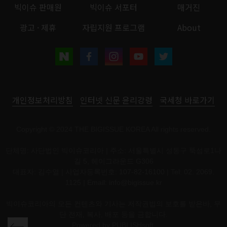
빅이슈 판매원
빅이슈 서포터
매거진
광고 · 제휴
자립지원 프로그램
About
개인정보처리방침
인터넷 신문 윤리강령
국세청 바로가기
Copyright © 2024 THE BIGISSUE KOREA All rights reserved.
단체명: 사단법인 빅이슈코리아 | 주소: 서울특별시 성동구 뚝섬로1나
길 5, 헤이그라운드 G306
대표자: 김수열 | 사업자등록번호: 107-82-16100 | Tel: 02. 2069.
1125 | Email:
info@bigissue.kr
빅이슈코리아의 모든 컨텐츠와 기사는 저작권법의 보호를 받은바, 무
단 전재, 복사, 배포 등을 금합니다.
Powered by
PUBLISHsoft.