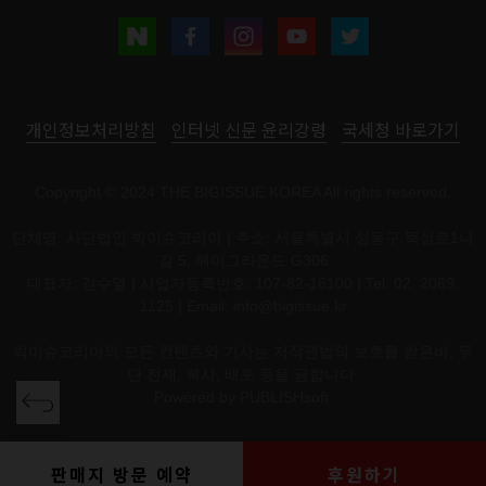
개인정보처리방침
인터넷 신문 윤리강령
국세청 바로가기
Copyright © 2024 THE BIGISSUE KOREA All rights reserved.
단체명: 사단법인 빅이슈코리아 | 주소: 서울특별시 성동구 뚝섬로1나
길 5, 헤이그라운드 G306
대표자: 김수열 | 사업자등록번호: 107-82-16100 | Tel: 02. 2069.
1125 | Email:
info@bigissue.kr
빅이슈코리아의 모든 컨텐츠와 기사는 저작권법의 보호를 받은바, 무
단 전재, 복사, 배포 등을 금합니다.
Powered by
PUBLISHsoft.
판매지 방문 예약
후원하기