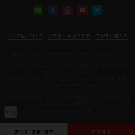
개인정보처리방침
인터넷 신문 윤리강령
국세청 바로가기
Copyright © 2024 THE BIGISSUE KOREA All rights reserved.
단체명: 사단법인 빅이슈코리아 | 주소: 서울특별시 성동구 뚝섬로1나
길 5, 헤이그라운드 G306
대표자: 김수열 | 사업자등록번호: 107-82-16100 | Tel: 02. 2069.
1125 | Email:
info@bigissue.kr
빅이슈코리아의 모든 컨텐츠와 기사는 저작권법의 보호를 받은바, 무
단 전재, 복사, 배포 등을 금합니다.
Powered by
PUBLISHsoft.
판매지 방문 예약
후원하기