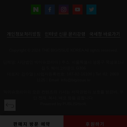
개인정보처리방침
인터넷 신문 윤리강령
국세청 바로가기
Copyright © 2024 THE BIGISSUE KOREA All rights reserved.
단체명: 사단법인 빅이슈코리아 | 주소: 서울특별시 성동구 뚝섬로1나
길 5, 헤이그라운드 G306
대표자: 김수열 | 사업자등록번호: 107-82-16100 | Tel: 02. 2069.
1125 | Email:
info@bigissue.kr
빅이슈코리아의 모든 컨텐츠와 기사는 저작권법의 보호를 받은바, 무
단 전재, 복사, 배포 등을 금합니다.
Powered by
PUBLISHsoft.
판매지 방문 예약
후원하기