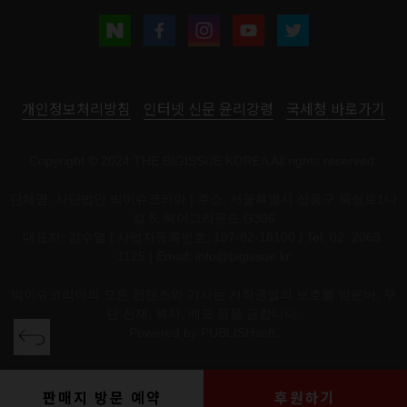
개인정보처리방침
인터넷 신문 윤리강령
국세청 바로가기
Copyright © 2024 THE BIGISSUE KOREA All rights reserved.
단체명: 사단법인 빅이슈코리아 | 주소: 서울특별시 성동구 뚝섬로1나
길 5, 헤이그라운드 G306
대표자: 김수열 | 사업자등록번호: 107-82-16100 | Tel: 02. 2069.
1125 | Email:
info@bigissue.kr
빅이슈코리아의 모든 컨텐츠와 기사는 저작권법의 보호를 받은바, 무
단 전재, 복사, 배포 등을 금합니다.
Powered by
PUBLISHsoft.
판매지 방문 예약
후원하기