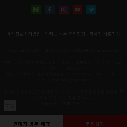
개인정보처리방침
인터넷 신문 윤리강령
국세청 바로가기
Copyright © 2024 THE BIGISSUE KOREA All rights reserved.
단체명: 사단법인 빅이슈코리아 | 주소: 서울특별시 성동구 뚝섬로1나
길 5, 헤이그라운드 G306
대표자: 김수열 | 사업자등록번호: 107-82-16100 | Tel: 02. 2069.
1125 | Email:
info@bigissue.kr
빅이슈코리아의 모든 컨텐츠와 기사는 저작권법의 보호를 받은바, 무
단 전재, 복사, 배포 등을 금합니다.
Powered by
PUBLISHsoft.
판매지 방문 예약
후원하기