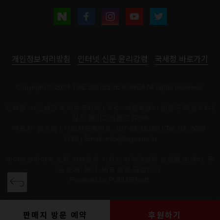
개인정보처리방침
인터넷 신문 윤리강령
국세청 바로가기
Copyright © 2024 THE BIGISSUE KOREA All rights reserved.
단체명: 사단법인 빅이슈코리아 | 주소: 서울특별시 성동구 뚝섬로1나
길 5, 헤이그라운드 G306
대표자: 김수열 | 사업자등록번호: 107-82-16100 | Tel: 02. 2069.
1125 | Email:
info@bigissue.kr
빅이슈코리아의 모든 컨텐츠와 기사는 저작권법의 보호를 받은바, 무
단 전재, 복사, 배포 등을 금합니다.
Powered by
PUBLISHsoft.
판매지 방문 예약
후원하기